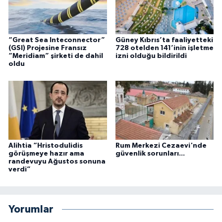
“Great Sea Inteconnector”
Güney Kıbrıs’ta faaliyetteki
(GSI) Projesine Fransız
728 otelden 141’inin işletme
“Meridiam” şirketi de dahil
izni olduğu bildirildi
oldu
Alihtia “Hristodulidis
Rum Merkezi Cezaevi'nde
görüşmeye hazır ama
güvenlik sorunları...
randevuyu Ağustos sonuna
verdi”
Yorumlar