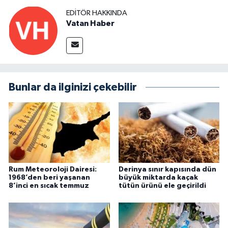
EDITÖR HAKKINDA
Vatan Haber
Bunlar da ilginizi çekebilir
Rum Meteoroloji Dairesi:
Derinya sınır kapısında dün
1968’den beri yaşanan
büyük miktarda kaçak
8’inci en sıcak temmuz
tütün ürünü ele geçirildi