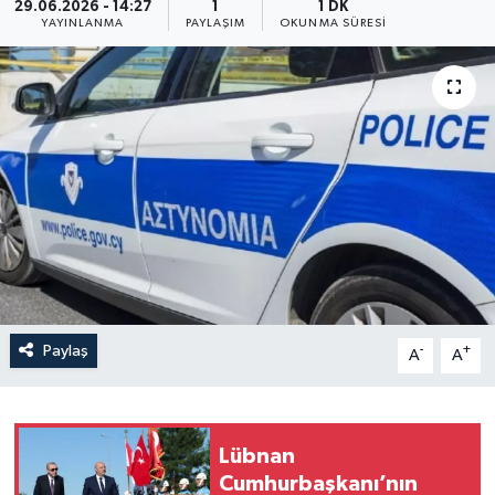
29.06.2026 - 14:27
1
1 DK
YAYINLANMA
PAYLAŞIM
OKUNMA SÜRESI
Paylaş
-
+
A
A
Lübnan
Cumhurbaşkanı’nın