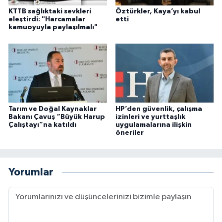
KTTB sağlıktaki sevkleri
Öztürkler, Kaya’yı kabul
eleştirdi: "Harcamalar
etti
kamuoyuyla paylaşılmalı"
Tarım ve Doğal Kaynaklar
HP’den güvenlik, çalışma
Bakanı Çavuş “Büyük Harup
izinleri ve yurttaşlık
Çalıştayı”na katıldı
uygulamalarına ilişkin
öneriler
Yorumlar