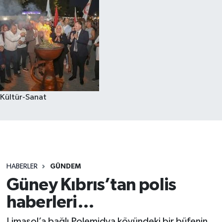
Kültür-Sanat
HABERLER
GÜNDEM
Güney Kıbrıs’tan polis
haberleri…
Limasol’a bağlı Polemidya köyündeki bir büfenin,