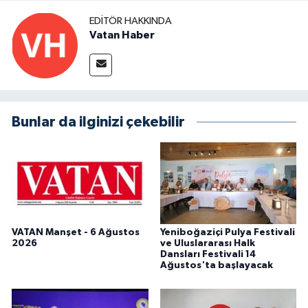
EDITÖR HAKKINDA
Vatan Haber
Bunlar da ilginizi çekebilir
VATAN Manşet - 6 Ağustos
Yeniboğaziçi Pulya Festivali
2026
ve Uluslararası Halk
Dansları Festivali 14
Ağustos'ta başlayacak