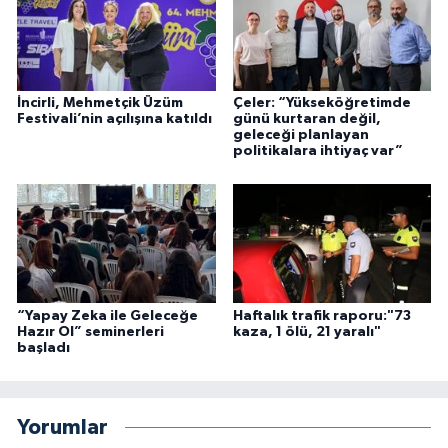
İncirli, Mehmetçik Üzüm
Çeler: “Yükseköğretimde
Festivali’nin açılışına katıldı
günü kurtaran değil,
geleceği planlayan
politikalara ihtiyaç var”
“Yapay Zeka ile Geleceğe
Haftalık trafik raporu:"73
Hazır Ol” seminerleri
kaza, 1 ölü, 21 yaralı"
başladı
Yorumlar