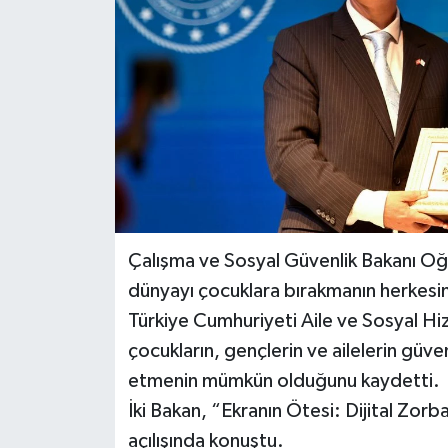
Çalışma ve Sosyal Güvenlik Bakanı Oğu
dünyayı çocuklara bırakmanın herkesi
Türkiye Cumhuriyeti Aile ve Sosyal H
çocukların, gençlerin ve ailelerin güven
etmenin mümkün olduğunu kaydetti.
İki Bakan, “Ekranın Ötesi: Dijital Zo
açılışında konuştu.