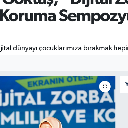
ve Koruma Sempo
ijital dünyayı çocuklarımıza bırakmak hep
I
Y