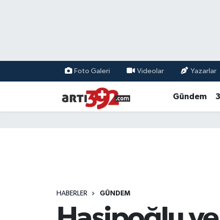
Foto Galeri
Videolar
Yazarlar
Gündem
3
HABERLER
GÜNDEM
Hasipoğlu ve 