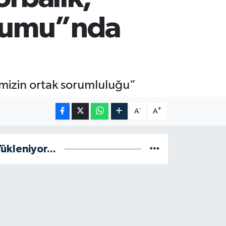
zyumu”nda
imizin ortak sorumluluğu”
-
+
A
A
ükleniyor...