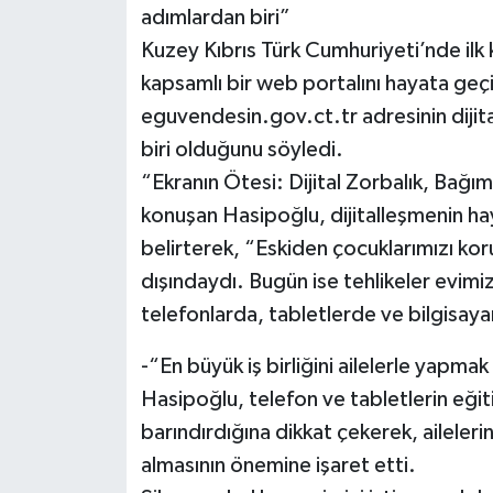
adımlardan biri”
Kuzey Kıbrıs Türk Cumhuriyeti’nde ilk k
kapsamlı bir web portalını hayata geç
eguvendesin.gov.ct.tr adresinin dijita
biri olduğunu söyledi.
“Ekranın Ötesi: Dijital Zorbalık, Bağ
konuşan Hasipoğlu, dijitalleşmenin haya
belirterek, “Eskiden çocuklarımızı kor
dışındaydı. Bugün ise tehlikeler evimiz
telefonlarda, tabletlerde ve bilgisayar
-“En büyük iş birliğini ailelerle yapmak
Hasipoğlu, telefon ve tabletlerin eğitici 
barındırdığına dikkat çekerek, ailelerin
almasının önemine işaret etti.