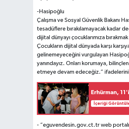
-Hasipoğlu
Çalışma ve Sosyal Güvenlik Bakanı Ha
tesadüflere bırakılamayacak kadar değ
dijital dünyayı çocuklarımıza bırakma
Çocukların dijital dünyada karşı karşı
gelinemeyeceğini vurgulayan Hasipoğl
yanındayız. Onları korumaya, bilinçlen
etmeye devam edeceğiz.” ifadelerini 
Erhürman, 11'i
İçeriği Görüntül
- “eguvendesin.gov.ct.tr web portalı d