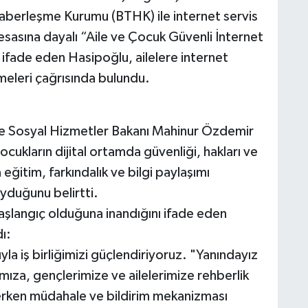
 Haberleşme Kurumu (BTHK) ile internet servis
k esasına dayalı “Aile ve Çocuk Güvenli İnternet
ı ifade eden Hasipoğlu, ailelere internet
meleri çağrısında bulundu.
ve Sosyal Hizmetler Bakanı Mahinur Özdemir
cukların dijital ortamda güvenliği, hakları ve
ğitim, farkındalık ve bilgi paylaşımı
koyduğunu belirtti.
başlangıç olduğuna inandığını ifade eden
ı:
yla iş birliğimizi güçlendiriyoruz. "Yanındayız
ıza, gençlerimize ve ailelerimize rehberlik
erken müdahale ve bildirim mekanizması