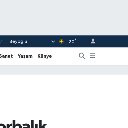
°
Beyoğlu
7
20
1
-Sanat
Yaşam
Künye
2
4
4
6
orbalık,