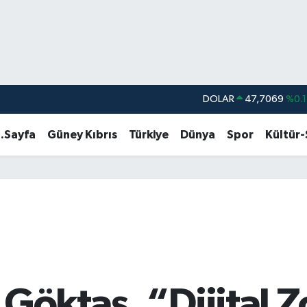
DOLAR
47,7069
%0.1
EURO
55,0265
%0.0
.Sayfa
Güney Kıbrıs
Türkiye
Dünya
Spor
Kültür
STERLİN
64,1897
%0.0
GRAM ALTIN
6574.81
%1.4
BİST100
13.887
%6
BITCOIN
64.360,53
%-0.7
Göktaş, “Dijital Z