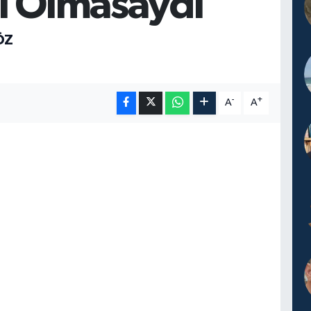
l Olmasaydı
ÖZ
-
+
A
A