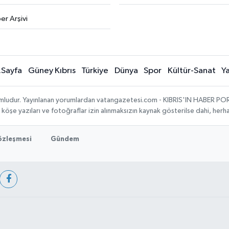
er Arşivi
.Sayfa
Güney Kıbrıs
Türkiye
Dünya
Spor
Kültür-Sanat
Y
umludur. Yayınlanan yorumlardan vatangazetesi.com - KIBRIS'IN HABER PORTA
, köşe yazıları ve fotoğraflar izin alınmaksızın kaynak gösterilse dahi, he
Sözleşmesi
Gündem