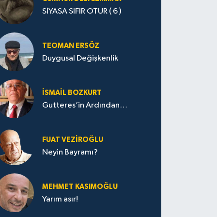
SİYASA SIFIR OTUR ( 6 )
TEOMAN ERSÖZ
Duygusal Değişkenlik
İSMAIL BOZKURT
Gutteres’in Ardından…
FUAT VEZIROĞLU
Neyin Bayramı?
MEHMET KASIMOĞLU
Yarım asır!