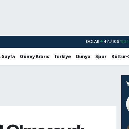
DOLAR
47,7106
%0.1
EURO
55,1652
%0.2
.Sayfa
Güney Kıbrıs
Türkiye
Dünya
Spor
Kültür
STERLİN
64,4046
%0.3
GRAM ALTIN
6648.99
%2.5
BİST100
13.773
%-1
BITCOIN
65.130,04
%1.