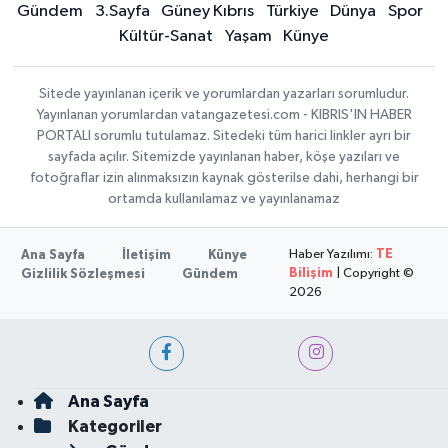
Gündem
3.Sayfa
Güney Kıbrıs
Türkiye
Dünya
Spor
Kültür-Sanat
Yaşam
Künye
Sitede yayınlanan içerik ve yorumlardan yazarları sorumludur.
Yayınlanan yorumlardan vatangazetesi.com - KIBRIS'IN HABER
PORTALI sorumlu tutulamaz. Sitedeki tüm harici linkler ayrı bir
sayfada açılır. Sitemizde yayınlanan haber, köşe yazıları ve
fotoğraflar izin alınmaksızın kaynak gösterilse dahi, herhangi bir
ortamda kullanılamaz ve yayınlanamaz
Haber Yazılımı:
TE
Ana Sayfa
İletişim
Künye
Bilişim
| Copyright ©
Gizlilik Sözleşmesi
Gündem
2026
Ana Sayfa
Kategoriler