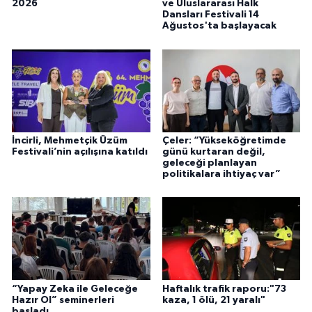
2026
ve Uluslararası Halk
Dansları Festivali 14
Ağustos'ta başlayacak
İncirli, Mehmetçik Üzüm
Çeler: “Yükseköğretimde
Festivali’nin açılışına katıldı
günü kurtaran değil,
geleceği planlayan
politikalara ihtiyaç var”
“Yapay Zeka ile Geleceğe
Haftalık trafik raporu:"73
Hazır Ol” seminerleri
kaza, 1 ölü, 21 yaralı"
başladı