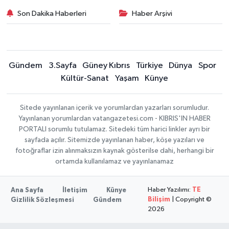
Son Dakika Haberleri
Haber Arşivi
Gündem
3.Sayfa
Güney Kıbrıs
Türkiye
Dünya
Spor
Kültür-Sanat
Yaşam
Künye
Sitede yayınlanan içerik ve yorumlardan yazarları sorumludur.
Yayınlanan yorumlardan vatangazetesi.com - KIBRIS'IN HABER
PORTALI sorumlu tutulamaz. Sitedeki tüm harici linkler ayrı bir
sayfada açılır. Sitemizde yayınlanan haber, köşe yazıları ve
fotoğraflar izin alınmaksızın kaynak gösterilse dahi, herhangi bir
ortamda kullanılamaz ve yayınlanamaz
Haber Yazılımı:
TE
Ana Sayfa
İletişim
Künye
Bilişim
| Copyright ©
Gizlilik Sözleşmesi
Gündem
2026