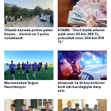
Ölümlü kazada polise yalan
KTAMS: “Dört kişilik ailenin
beyan... Sürücü ve 3 yolcu
açlık sınırı 45 bin 389 TL,
tutuklandı
yoksulluk sınırı 244 bin 818
TL”
Mormenekşe Yoğun
Alsancak’ta iki kişi birbirini
Hazırlanıyor
kırık içki bardağıyla darp
etti