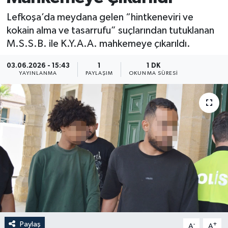
Lefkoşa’da meydana gelen “hintkeneviri ve
kokain alma ve tasarrufu” suçlarından tutuklanan
M.S.S.B. ile K.Y.A.A. mahkemeye çıkarıldı.
03.06.2026 - 15:43
1
1 DK
YAYINLANMA
PAYLAŞIM
OKUNMA SÜRESI
Paylaş
-
+
A
A