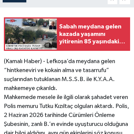
Sabah meydana gelen
kazada yaşamını
yitirenin 85 yaşındaki
Turan Obalı olduğu
açıklandı
(Kamalı Haber) - Lefkoşa’da meydana gelen
“hintkeneviri ve kokain alma ve tasarrufu”
suçlarından tutuklanan M.S.S.B. ile K.Y.A.A.
mahkemeye çıkarıldı.
Mahkemede mesele ile ilgili olarak şahadet veren
Polis memuru Tutku Kızıltaç olguları aktardı. Polis,
2 Haziran 2026 tarihinde Cürümleri Önleme
Şubesinin, zanlı B.’ın evinde uyuşturucu olduğuna
dair bilgi aldığını, aynı gün ekiplerini söz konusu