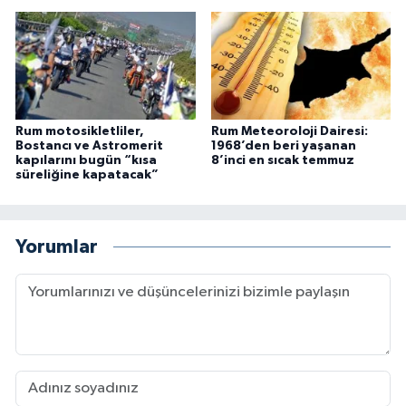
Rum motosikletliler,
Rum Meteoroloji Dairesi:
Bostancı ve Astromerit
1968’den beri yaşanan
kapılarını bugün “kısa
8’inci en sıcak temmuz
süreliğine kapatacak”
Yorumlar