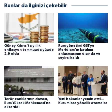
Bunlar da ilginizi çekebilir
Güney Kıbrıs'ta yıllık
Rum yönetimi GSI’ye
enflasyon temmuzda yüzde
Meridiam'ın katılımı
2,9 oldu
anlaşmasının dışında ve
seyirci kaldı
Terör zanlılarının davası,
Yeni bakanlar yemin etti...
Rum Yüksek Mahkemesi’ne
Kurumlara yönelik atamalar
aktarıldı