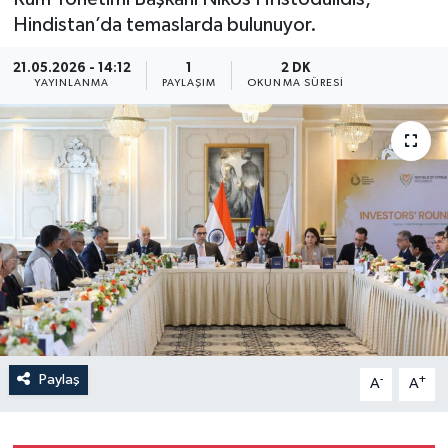
Hindistan’da temaslarda bulunuyor.
21.05.2026 - 14:12
1
2 DK
YAYINLANMA
PAYLAŞIM
OKUNMA SÜRESI
Paylaş
-
+
A
A