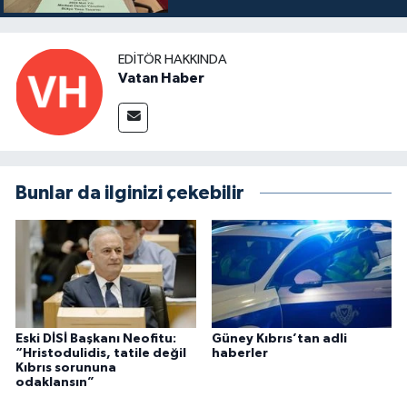
EDITÖR HAKKINDA
Vatan Haber
Bunlar da ilginizi çekebilir
Eski DİSİ Başkanı Neofitu:
Güney Kıbrıs’tan adli
“Hristodulidis, tatile değil
haberler
Kıbrıs sorununa
odaklansın”