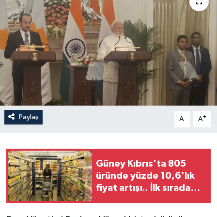
Paylaş
-
+
A
A
Güney Kıbrıs’ta 805
üründe yüzde 10,6'lık
fiyat artışı.. İlk sırada
donmuş makarna var