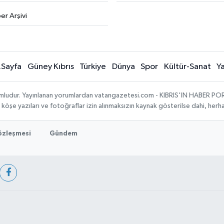
er Arşivi
.Sayfa
Güney Kıbrıs
Türkiye
Dünya
Spor
Kültür-Sanat
Y
umludur. Yayınlanan yorumlardan vatangazetesi.com - KIBRIS'IN HABER PORTA
, köşe yazıları ve fotoğraflar izin alınmaksızın kaynak gösterilse dahi, he
Sözleşmesi
Gündem