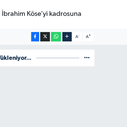
t İbrahim Köse’yi kadrosuna
-
+
A
A
ükleniyor...