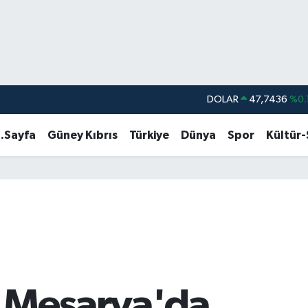
DOLAR
47,7436
%0.
EURO
55,2510
%0.
.Sayfa
Güney Kıbrıs
Türkiye
Dünya
Spor
Kültür
STERLİN
64,4811
%0.
GRAM ALTIN
6660.55
%0.
BİST100
13.779
%-
BITCOIN
64.998,24
%0.
 Mesarya'da