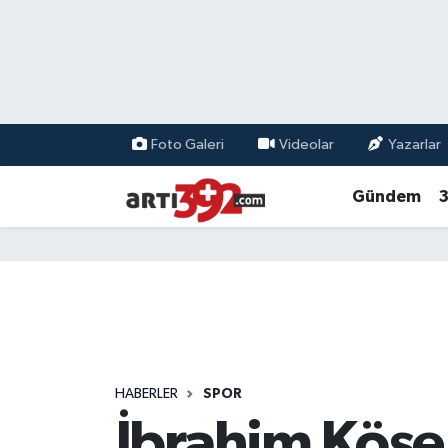
Foto Galeri
Videolar
Yazarlar
Gündem
3
HABERLER
SPOR
İbrahim Köse