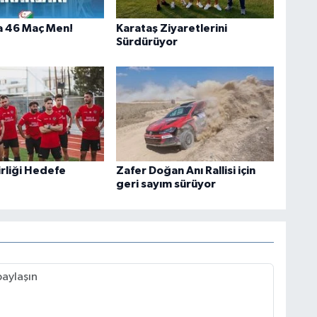
a 46 Maç Men!
Karataş Ziyaretlerini
Sürdürüyor
irliği Hedefe
Zafer Doğan Anı Rallisi için
geri sayım sürüyor