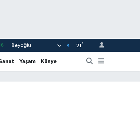
°
Beyoğlu
18
21
32
-Sanat
Yaşam
Künye
38
03
14
35