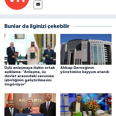
Bunlar da ilginizi çekebilir
Üçlü anlaşmaya ilişkin ortak
Ahbap Derneğinin
açıklama: “Anlaşma, üç
yönetimine kayyum atandı
devlet arasındaki savunma
işbirliğinin geliştirilmesini
öngörüyor"