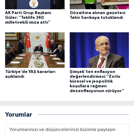
AK Parti Grup Başkanı
Gözaltına alınan gazeteci
Güler: "Teklife 360
Tahir Sarıkaya tutuklandı
milletvekili imza attı"
Türkiye’de YAŞ kararları
Şimşek’ten enflasyon
açıklandı
değerlendirmesi:“Zorlu
küresel ve jeopolitik
koşullara rağmen
dezenflasyonun sürüyor”
Yorumlar