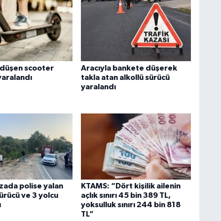
 düşen scooter
Aracıyla bankete düşerek
yaralandı
takla atan alkollü sürücü
yaralandı
zada polise yalan
KTAMS: “Dört kişilik ailenin
ürücü ve 3 yolcu
açlık sınırı 45 bin 389 TL,
ı
yoksulluk sınırı 244 bin 818
TL”