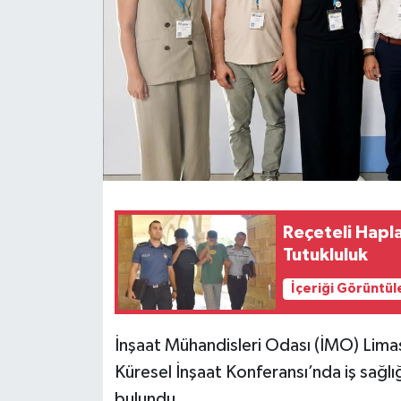
Reçeteli Hapla
Tutukluluk
İçeriği Görüntül
İnşaat Mühandisleri Odası (İMO) Lima
Küresel İnşaat Konferansı’nda iş sağlı
bulundu.