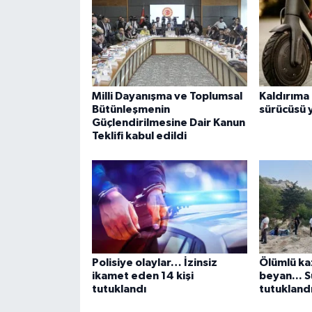
Milli Dayanışma ve Toplumsal
Kaldırıma
Bütünleşmenin
sürücüsü 
Güçlendirilmesine Dair Kanun
Teklifi kabul edildi
Polisiye olaylar… İzinsiz
Ölümlü ka
ikamet eden 14 kişi
beyan... S
tutuklandı
tutukland