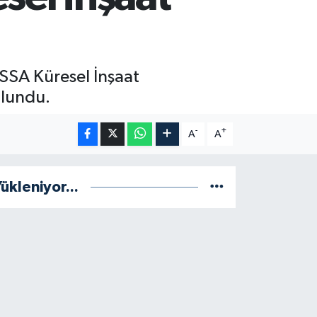
ISSA Küresel İnşaat
ulundu.
-
+
A
A
ükleniyor...