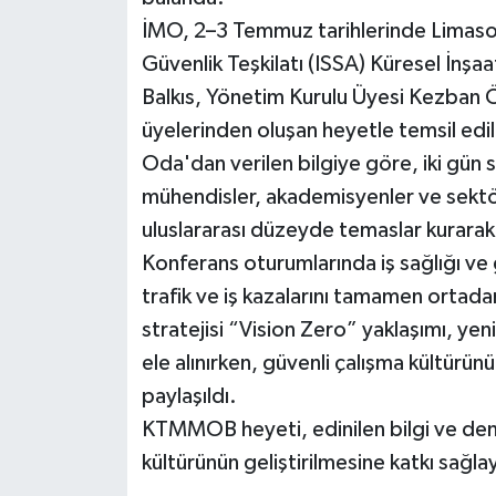
İMO, 2–3 Temmuz tarihlerinde Limasol’
Güvenlik Teşkilatı (ISSA) Küresel İnş
Balkıs, Yönetim Kurulu Üyesi Kezban Ö
üyelerinden oluşan heyetle temsil edil
Oda'dan verilen bilgiye göre, iki gün s
mühendisler, akademisyenler ve sektör
uluslararası düzeyde temaslar kurarak 
Konferans oturumlarında iş sağlığı ve g
trafik ve iş kazalarını tamamen ortad
stratejisi “Vision Zero” yaklaşımı, yeni
ele alınırken, güvenli çalışma kültürün
paylaşıldı.
KTMMOB heyeti, edinilen bilgi ve dene
kültürünün geliştirilmesine katkı sağlay