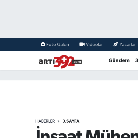
Foto Galeri
Videolar
Yazarlar
Gündem
3
HABERLER
3.SAYFA
İnşaat Mühend