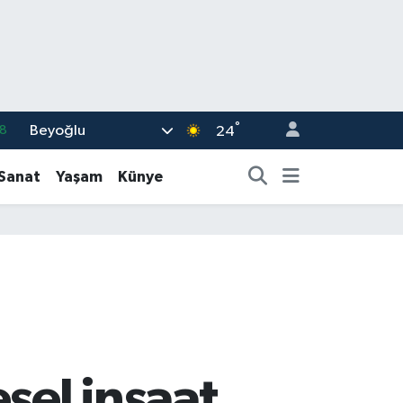
°
Beyoğlu
8
24
2
-Sanat
Yaşam
Künye
8
0
4
15
sel inşaat