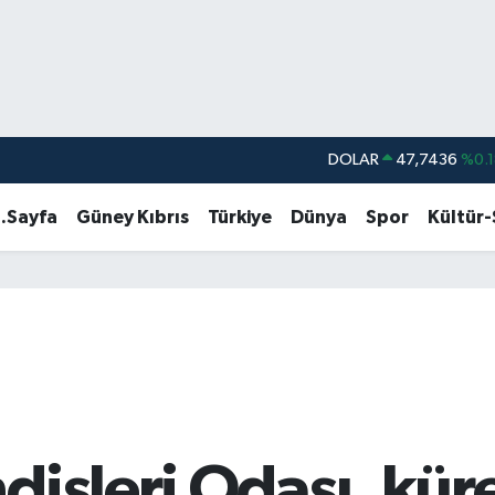
DOLAR
47,7436
%0.1
EURO
55,2510
%0.3
.Sayfa
Güney Kıbrıs
Türkiye
Dünya
Spor
Kültür
STERLİN
64,4811
%0.3
GRAM ALTIN
6660.55
%
BİST100
13.779
%-1
BITCOIN
64.840,97
%-0.
isleri Odası, küre