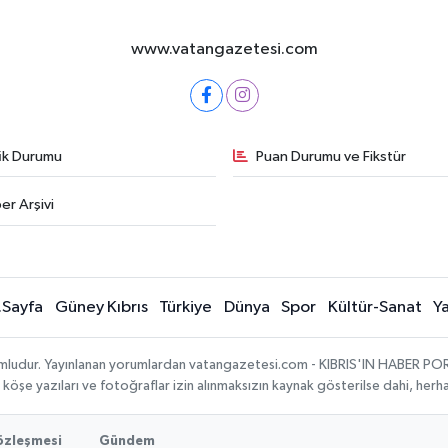
www.vatangazetesi.com
fik Durumu
Puan Durumu ve Fikstür
er Arşivi
.Sayfa
Güney Kıbrıs
Türkiye
Dünya
Spor
Kültür-Sanat
Y
umludur. Yayınlanan yorumlardan vatangazetesi.com - KIBRIS'IN HABER PORTA
, köşe yazıları ve fotoğraflar izin alınmaksızın kaynak gösterilse dahi, he
Sözleşmesi
Gündem