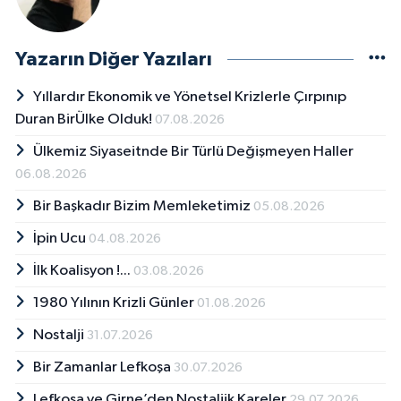
Yazarın Diğer Yazıları
Yıllardır Ekonomik ve Yönetsel Krizlerle Çırpınıp
Duran BirÜlke Olduk!
07.08.2026
Ülkemiz Siyaseitnde Bir Türlü Değişmeyen Haller
06.08.2026
Bir Başkadır Bizim Memleketimiz
05.08.2026
İpin Ucu
04.08.2026
İlk Koalisyon !...
03.08.2026
1980 Yılının Krizli Günler
01.08.2026
Nostalji
31.07.2026
Bir Zamanlar Lefkoşa
30.07.2026
Lefkoşa ve Girne’den Nostaljik Kareler
29.07.2026