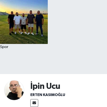
Spor
İpin Ucu
ERTEN KASIMOĞLU