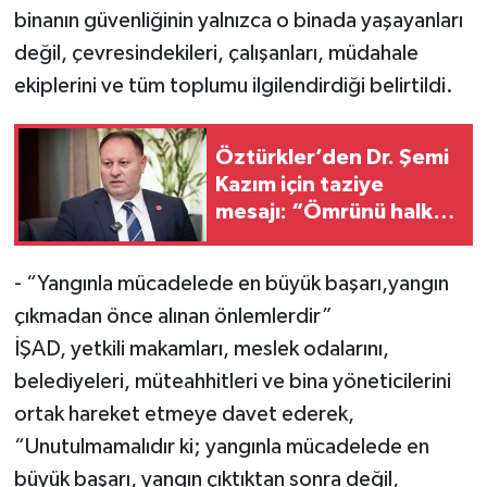
binanın güvenliğinin yalnızca o binada yaşayanları
değil, çevresindekileri, çalışanları, müdahale
ekiplerini ve tüm toplumu ilgilendirdiği belirtildi.
Öztürkler’den Dr. Şemi
Kazım için taziye
mesajı: “Ömrünü halka
hizmete adamış değerli
insandı”
- “Yangınla mücadelede en büyük başarı,yangın
çıkmadan önce alınan önlemlerdir”
İŞAD, yetkili makamları, meslek odalarını,
belediyeleri, müteahhitleri ve bina yöneticilerini
ortak hareket etmeye davet ederek,
“Unutulmamalıdır ki; yangınla mücadelede en
büyük başarı, yangın çıktıktan sonra değil,