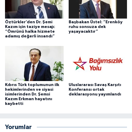
Öztürkler’den Dr. Şemi
Başbakan Üstel: “Erenköy
Kazım için taziye mesajı:
ruhu sonsuza dek
“Ömrünü halka hizmete
yaşayacaktır”
adamış değerli insandı”
Kıbrıs Türk toplumunun ilk
Uluslararası Savaş Karşıtı
hekimlerinden ve siyasi
Konferansı ortak
isimlerinden Dr. Şemsi
deklarasyonu yayımlandı
Kazım Erkman hayatını
kaybetti
Yorumlar