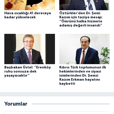
Hava sıcaklığı 41 dereceye
Öztürkler’den Dr. Şemi
kadar yükselecek
Kazım için taziye mesajı:
“Ömrünü halka hizmete
adamış değerli insandı”
Başbakan Üstel: “Erenköy
Kıbrıs Türk toplumunun ilk
ruhu sonsuza dek
hekimlerinden ve siyasi
yaşayacaktır”
isimlerinden Dr. Şemsi
Kazım Erkman hayatını
kaybetti
Yorumlar