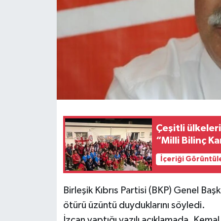
Çeşitli ülkele
“Milli Bilinç K
İçeriği Görüntül
Birleşik Kıbrıs Partisi (BKP) Genel Baş
ötürü üzüntü duyduklarını söyledi.
İzcan yaptığı yazılı açıklamada, Kemal