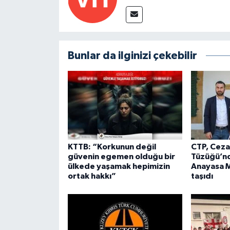
Bunlar da ilginizi çekebilir
KTTB: “Korkunun değil
CTP, Cezae
güvenin egemen olduğu bir
Tüzüğü’nd
ülkede yaşamak hepimizin
Anayasa 
ortak hakkı”
taşıdı