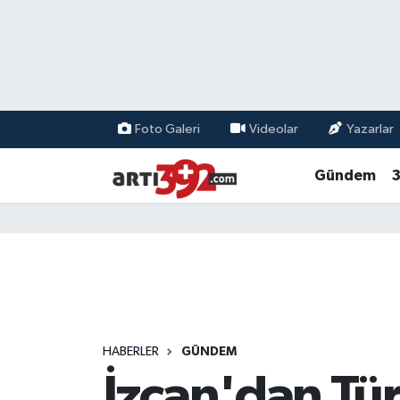
Foto Galeri
Videolar
Yazarlar
Gündem
3
HABERLER
GÜNDEM
İzcan'dan Tü