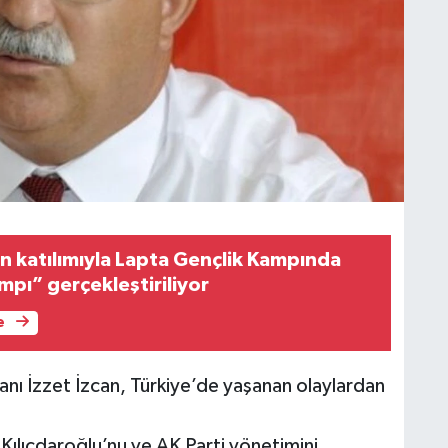
rin katılımıyla Lapta Gençlik Kampında
ampı” gerçekleştiriliyor
e
kanı İzzet İzcan, Türkiye’de yaşanan olaylardan
 Kılıçdaroğlu’nu ve AK Parti yönetimini