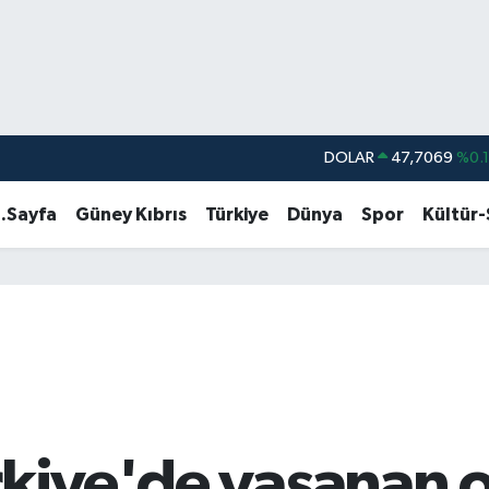
DOLAR
47,7069
%0.
EURO
55,0265
%0.
.Sayfa
Güney Kıbrıs
Türkiye
Dünya
Spor
Kültür
STERLİN
64,1897
%0.
GRAM ALTIN
6574.81
%1.
BİST100
13.887
%6
BITCOIN
64.360,53
%-0.
rkiye'de yaşanan o