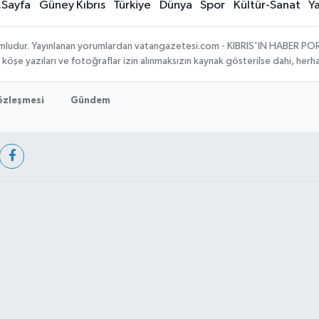
.Sayfa
Güney Kıbrıs
Türkiye
Dünya
Spor
Kültür-Sanat
Y
umludur. Yayınlanan yorumlardan vatangazetesi.com - KIBRIS'IN HABER PORTA
, köşe yazıları ve fotoğraflar izin alınmaksızın kaynak gösterilse dahi, he
Sözleşmesi
Gündem