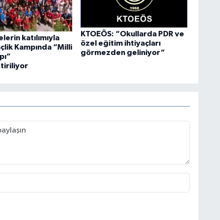
KTOEÖS: “Okullarda PDR ve
elerin katılımıyla
özel eğitim ihtiyaçları
çlik Kampında “Milli
görmezden geliniyor”
pı”
iriliyor