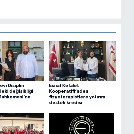
vi Disiplin
Esnaf Kefalet
eki değişikliği
Kooperatifi’nden
Mahkemesi’ne
fizyoterapistlere yatırım
destek kredisi