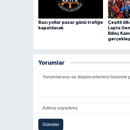
Bazı yollar pazar günü trafiğe
Çeşitli ülk
kapatılacak
Lapta Gen
Bilinç Kam
gerçekleşt
Yorumlar
Gönder