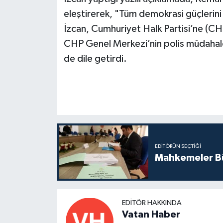
eleştirerek, "Tüm demokrasi güçlerini
İzcan, Cumhuriyet Halk Partisi’ne (CHP
CHP Genel Merkezi’nin polis müdahale
de dile getirdi.
EDITÖRÜN SEÇTIĞI
Mahkemeler Bü
EDITÖR HAKKINDA
Vatan Haber