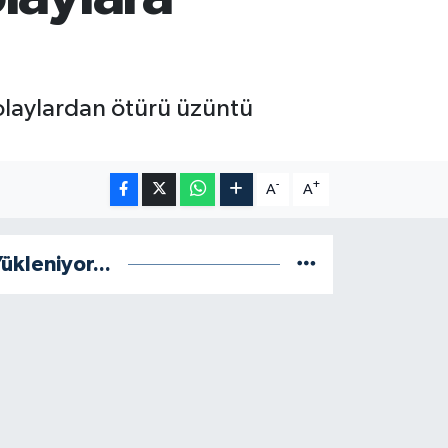
n olaylardan ötürü üzüntü
-
+
A
A
ükleniyor...