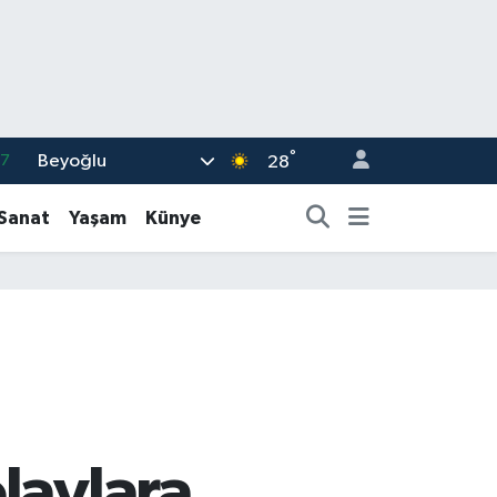
°
Beyoğlu
17
28
01
-Sanat
Yaşam
Künye
02
44
4
76
laylara