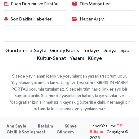
Puan Durumu ve Fikstür
Tüm Manşetler
Son Dakika Haberleri
Haber Arşivi
Gündem
3.Sayfa
Güney Kıbrıs
Türkiye
Dünya
Spor
Kültür-Sanat
Yaşam
Künye
Sitede yayınlanan içerik ve yorumlardan yazarları sorumludur.
Yayınlanan yorumlardan vatangazetesi.com - KIBRIS'IN HABER
PORTALI sorumlu tutulamaz. Sitedeki tüm harici linkler ayrı bir
sayfada açılır. Sitemizde yayınlanan haber, köşe yazıları ve
fotoğraflar izin alınmaksızın kaynak gösterilse dahi, herhangi bir
ortamda kullanılamaz ve yayınlanamaz
Haber Yazılımı:
TE
Ana Sayfa
İletişim
Künye
Bilişim
| Copyright ©
Gizlilik Sözleşmesi
Gündem
2026