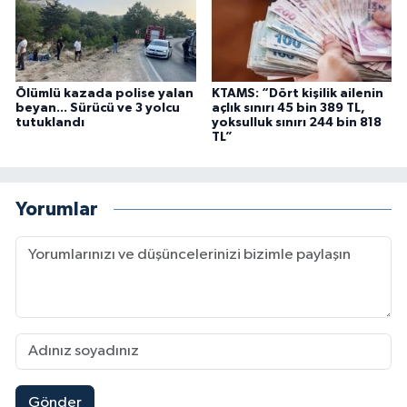
Ölümlü kazada polise yalan
KTAMS: “Dört kişilik ailenin
beyan... Sürücü ve 3 yolcu
açlık sınırı 45 bin 389 TL,
tutuklandı
yoksulluk sınırı 244 bin 818
TL”
Yorumlar
Gönder