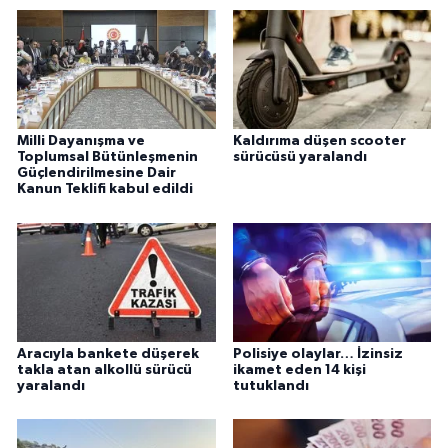
Milli Dayanışma ve
Kaldırıma düşen scooter
Toplumsal Bütünleşmenin
sürücüsü yaralandı
Güçlendirilmesine Dair
Kanun Teklifi kabul edildi
Aracıyla bankete düşerek
Polisiye olaylar… İzinsiz
takla atan alkollü sürücü
ikamet eden 14 kişi
yaralandı
tutuklandı