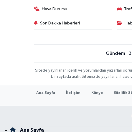
Hava Durumu
Tra
Son Dakika Haberleri
Hab
Gündem
3
Sitede yayınlanan içerik ve yorumlardan yazarları sor
bir sayfada açılır. Sitemizde yayınlanan haber
Ana Sayfa
İletişim
Künye
Gizlilik 
Ana Sayfa