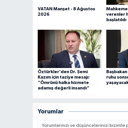
VATAN Manşet - 8 Ağustos
Mahkeme b
2026
verenler 
başlatıldı
Öztürkler’den Dr. Şemi
Başbakan 
Kazım için taziye mesajı:
ruhu sons
“Ömrünü halka hizmete
yaşayacak
adamış değerli insandı”
Yorumlar