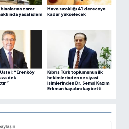
inalarına zarar
Hava sıcaklığı 41 dereceye
hakkında yasal işlem
kadar yükselecek
Üstel: “Erenköy
Kıbrıs Türk toplumunun ilk
uza dek
hekimlerinden ve siyasi
tır”
isimlerinden Dr. Şemsi Kazım
Erkman hayatını kaybetti