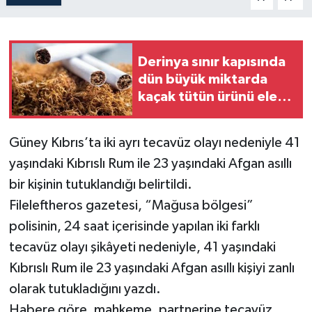
Derinya sınır kapısında
dün büyük miktarda
kaçak tütün ürünü ele
geçirildi
Güney Kıbrıs’ta iki ayrı tecavüz olayı nedeniyle 41
yaşındaki Kıbrıslı Rum ile 23 yaşındaki Afgan asıllı
bir kişinin tutuklandığı belirtildi.
Fileleftheros gazetesi, “Mağusa bölgesi”
polisinin, 24 saat içerisinde yapılan iki farklı
tecavüz olayı şikâyeti nedeniyle, 41 yaşındaki
Kıbrıslı Rum ile 23 yaşındaki Afgan asıllı kişiyi zanlı
olarak tutukladığını yazdı.
Habere göre, mahkeme, partnerine tecavüz