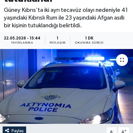
Güney Kıbrıs’ta iki ayrı tecavüz olayı nedeniyle 41
yaşındaki Kıbrıslı Rum ile 23 yaşındaki Afgan asıllı
bir kişinin tutuklandığı belirtildi.
22.05.2026 - 15:44
1
1 DK
YAYINLANMA
PAYLAŞIM
OKUNMA SÜRESI
Paylaş
-
+
A
A