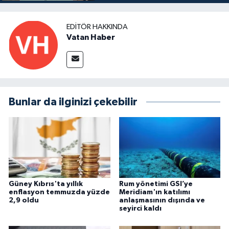
EDITÖR HAKKINDA
Vatan Haber
Bunlar da ilginizi çekebilir
Güney Kıbrıs'ta yıllık
Rum yönetimi GSI’ye
enflasyon temmuzda yüzde
Meridiam'ın katılımı
2,9 oldu
anlaşmasının dışında ve
seyirci kaldı