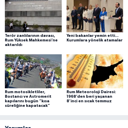
Terör zanlılarının davası,
Yeni bakanlar yemin etti...
Rum Yüksek Mahkemesi’ne
Kurumlara yönelik atamalar
aktarıldı
Rum motosikletliler,
Rum Meteoroloji Dairesi:
Bostancı ve Astromerit
1968’den beri yaşanan
kapılarını bugün “kısa
8’inci en sıcak temmuz
süreliğine kapatacak”