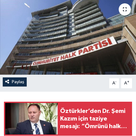
Paylaş
-
+
A
A
Öztürkler’den Dr. Şemi
Kazım için taziye
mesajı: “Ömrünü halka
hizmete adamış değerli