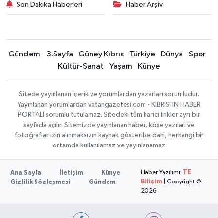
Son Dakika Haberleri
Haber Arşivi
Gündem
3.Sayfa
Güney Kıbrıs
Türkiye
Dünya
Spor
Kültür-Sanat
Yaşam
Künye
Sitede yayınlanan içerik ve yorumlardan yazarları sorumludur.
Yayınlanan yorumlardan vatangazetesi.com - KIBRIS'IN HABER
PORTALI sorumlu tutulamaz. Sitedeki tüm harici linkler ayrı bir
sayfada açılır. Sitemizde yayınlanan haber, köşe yazıları ve
fotoğraflar izin alınmaksızın kaynak gösterilse dahi, herhangi bir
ortamda kullanılamaz ve yayınlanamaz
Haber Yazılımı:
TE
Ana Sayfa
İletişim
Künye
Bilişim
| Copyright ©
Gizlilik Sözleşmesi
Gündem
2026