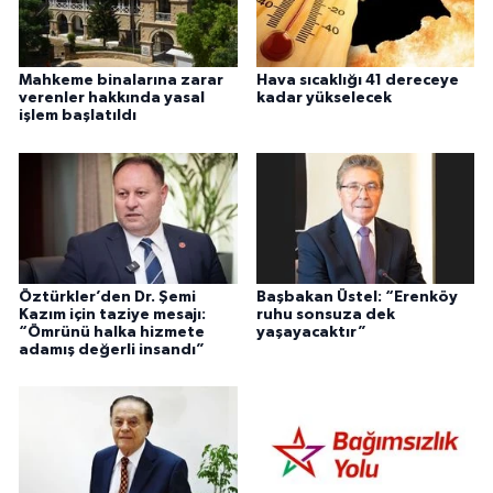
Mahkeme binalarına zarar
Hava sıcaklığı 41 dereceye
verenler hakkında yasal
kadar yükselecek
işlem başlatıldı
Öztürkler’den Dr. Şemi
Başbakan Üstel: “Erenköy
Kazım için taziye mesajı:
ruhu sonsuza dek
“Ömrünü halka hizmete
yaşayacaktır”
adamış değerli insandı”