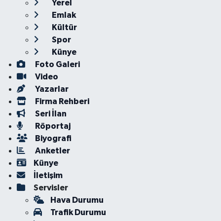
Yerel
Emlak
Kültür
Spor
Künye
Foto Galeri
Video
Yazarlar
Firma Rehberi
Seri İlan
Röportaj
Biyografi
Anketler
Künye
İletişim
Servisler
Hava Durumu
Trafik Durumu