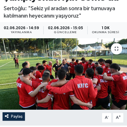
Sertoğlu: "Sekiz yıl aradan sonra bir turnuvaya
katılmanın heyecanını yaşıyoruz"
02.06.2026 - 14:59
02.06.2026 - 15:05
1 DK
YAYINLANMA
GÜNCELLEME
OKUNMA SÜRESI
Paylaş
-
+
A
A