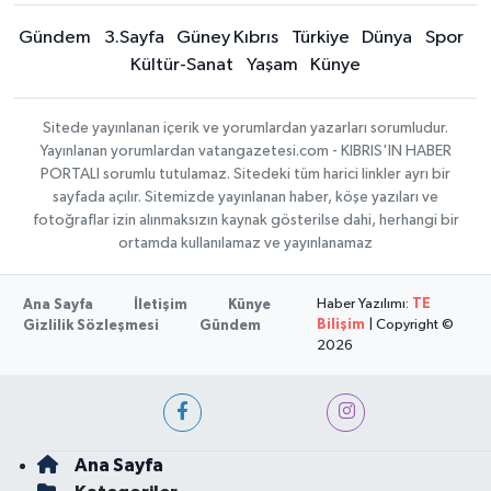
Gündem
3.Sayfa
Güney Kıbrıs
Türkiye
Dünya
Spor
Kültür-Sanat
Yaşam
Künye
Sitede yayınlanan içerik ve yorumlardan yazarları sorumludur.
Yayınlanan yorumlardan vatangazetesi.com - KIBRIS'IN HABER
PORTALI sorumlu tutulamaz. Sitedeki tüm harici linkler ayrı bir
sayfada açılır. Sitemizde yayınlanan haber, köşe yazıları ve
fotoğraflar izin alınmaksızın kaynak gösterilse dahi, herhangi bir
ortamda kullanılamaz ve yayınlanamaz
Haber Yazılımı:
TE
Ana Sayfa
İletişim
Künye
Bilişim
| Copyright ©
Gizlilik Sözleşmesi
Gündem
2026
Ana Sayfa