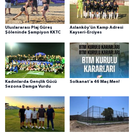
Uluslararası Plaj Güreş
Aslanköy’ün Kamp Adresi
Şöleninde Şampiyon KKTC
Kayseri-Erciyes
Kadınlarda Gençlik Gücü
Solkanat’a 46 Maç Men!
Sezona Damga Vurdu