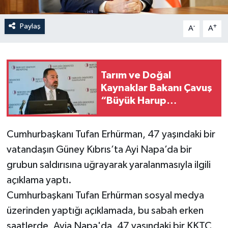
Paylaş
-
+
A
A
Tarım ve Doğal
Kaynaklar Bakanı Çavuş
“Büyük Harup
Çalıştayı”na katıldı
Cumhurbaşkanı Tufan Erhürman, 47 yaşındaki bir
vatandaşın Güney Kıbrıs’ta Ayi Napa’da bir
grubun saldırısına uğrayarak yaralanmasıyla ilgili
açıklama yaptı.
Cumhurbaşkanı Tufan Erhürman sosyal medya
üzerinden yaptığı açıklamada, bu sabah erken
saatlerde, Ayia Napa'da, 47 yaşındaki bir KKTC