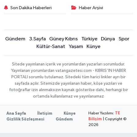
Son Dakika Haberleri
Haber Arşivi
Gündem
3.Sayfa
Güney Kıbrıs
Türkiye
Dünya
Spor
Kültür-Sanat
Yaşam
Künye
Sitede yayınlanan içerik ve yorumlardan yazarları sorumludur.
Yayınlanan yorumlardan vatangazetesi.com - KIBRIS'IN HABER
PORTALI sorumlu tutulamaz. Sitedeki tüm harici linkler ayrı bir
sayfada açılır. Sitemizde yayınlanan haber, köşe yazıları ve
fotoğraflar izin alınmaksızın kaynak gösterilse dahi, herhangi bir
ortamda kullanılamaz ve yayınlanamaz
Haber Yazılımı:
TE
Ana Sayfa
İletişim
Künye
Bilişim
| Copyright ©
Gizlilik Sözleşmesi
Gündem
2026