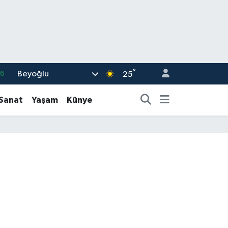
°
Beyoğlu
06
25
.1
-Sanat
Yaşam
Künye
21
32
8
69