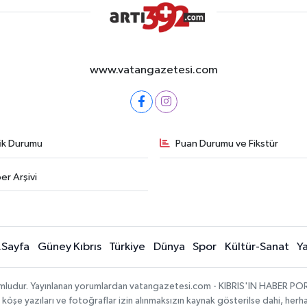
www.vatangazetesi.com
fik Durumu
Puan Durumu ve Fikstür
er Arşivi
.Sayfa
Güney Kıbrıs
Türkiye
Dünya
Spor
Kültür-Sanat
Y
umludur. Yayınlanan yorumlardan vatangazetesi.com - KIBRIS'IN HABER PORTA
, köşe yazıları ve fotoğraflar izin alınmaksızın kaynak gösterilse dahi, he