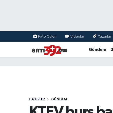
Foto Galeri
Videolar
Yazarlar
Gündem
3
HABERLER
GÜNDEM
KTEV burs ba