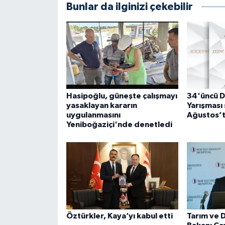
Bunlar da ilginizi çekebilir
Hasipoğlu, güneşte çalışmayı
34'üncü D
yasaklayan kararın
Yarışması 
uygulanmasını
Ağustos’t
Yeniboğaziçi'nde denetledi
Öztürkler, Kaya’yı kabul etti
Tarım ve 