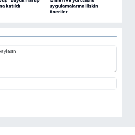
vuş “Büyük Harup
izinleri ve yurttaşlık
na katıldı
uygulamalarına ilişkin
öneriler