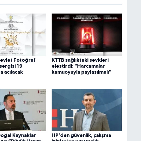
evlet Fotoğraf
KTTB sağlıktaki sevkleri
sergisi 19
eleştirdi: "Harcamalar
a açılacak
kamuoyuyla paylaşılmalı"
Doğal Kaynaklar
HP’den güvenlik, çalışma