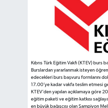
Kıbrıs Türk Eğitim Vakfı (KTEV) burs ba
Burslardan yararlanmak isteyen öğren
edecekleri burs başvuru formlarını d
17.00’ye kadar vakfa teslim etmesi g
KTEV’den yapılan açıklamaya göre 20
eğitim paketi ve eğitim katkısı sağlay
en büyük bağışçısı olan Şampiyon Me