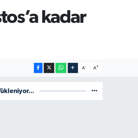
stos’a kadar
-
+
A
A
ükleniyor...