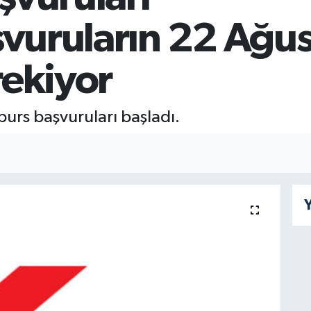
şvuruların 22 Ağu
rekiyor
burs başvuruları başladı.
Y