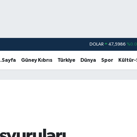
DOLAR
47,5986
%0.
EURO
55,0700
%0
.Sayfa
Güney Kıbrıs
Türkiye
Dünya
Spor
Kültür
STERLİN
64,2438
%0.
GRAM ALTIN
6513.94
%0.
BİST100
13.768
%4
BITCOIN
64.602,05
%0.
şvuruları