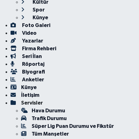
Kültür
Spor
Künye
Foto Galeri
Video
Yazarlar
Firma Rehberi
Seri İlan
Röportaj
Biyografi
Anketler
Künye
İletişim
Servisler
Hava Durumu
Trafik Durumu
Süper Lig Puan Durumu ve Fikstür
Tüm Manşetler