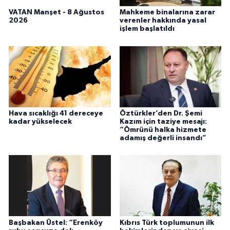
VATAN Manşet - 8 Ağustos
Mahkeme binalarına zarar
2026
verenler hakkında yasal
işlem başlatıldı
Hava sıcaklığı 41 dereceye
Öztürkler’den Dr. Şemi
kadar yükselecek
Kazım için taziye mesajı:
“Ömrünü halka hizmete
adamış değerli insandı”
Başbakan Üstel: “Erenköy
Kıbrıs Türk toplumunun ilk