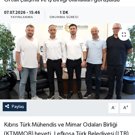
07.07.2026 - 15:46
1 DK
YAYINLANMA
OKUNMA SÜRESI
Paylaş
-
+
A
A
Kıbrıs Türk Mühendis ve Mimar Odaları Birliği
(KTMMOB) heyeti, Lefkoşa Türk Belediyesi (LTB)