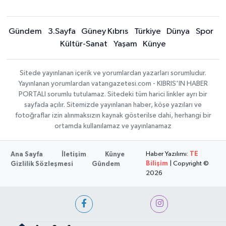
Gündem
3.Sayfa
Güney Kıbrıs
Türkiye
Dünya
Spor
Kültür-Sanat
Yaşam
Künye
Sitede yayınlanan içerik ve yorumlardan yazarları sorumludur.
Yayınlanan yorumlardan vatangazetesi.com - KIBRIS'IN HABER
PORTALI sorumlu tutulamaz. Sitedeki tüm harici linkler ayrı bir
sayfada açılır. Sitemizde yayınlanan haber, köşe yazıları ve
fotoğraflar izin alınmaksızın kaynak gösterilse dahi, herhangi bir
ortamda kullanılamaz ve yayınlanamaz
Haber Yazılımı:
TE
Ana Sayfa
İletişim
Künye
Bilişim
| Copyright ©
Gizlilik Sözleşmesi
Gündem
2026