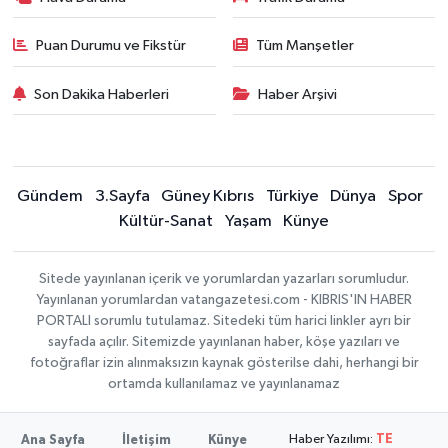
Puan Durumu ve Fikstür
Tüm Manşetler
Son Dakika Haberleri
Haber Arşivi
Gündem
3.Sayfa
Güney Kıbrıs
Türkiye
Dünya
Spor
Kültür-Sanat
Yaşam
Künye
Sitede yayınlanan içerik ve yorumlardan yazarları sorumludur.
Yayınlanan yorumlardan vatangazetesi.com - KIBRIS'IN HABER
PORTALI sorumlu tutulamaz. Sitedeki tüm harici linkler ayrı bir
sayfada açılır. Sitemizde yayınlanan haber, köşe yazıları ve
fotoğraflar izin alınmaksızın kaynak gösterilse dahi, herhangi bir
ortamda kullanılamaz ve yayınlanamaz
Haber Yazılımı:
TE
Ana Sayfa
İletişim
Künye