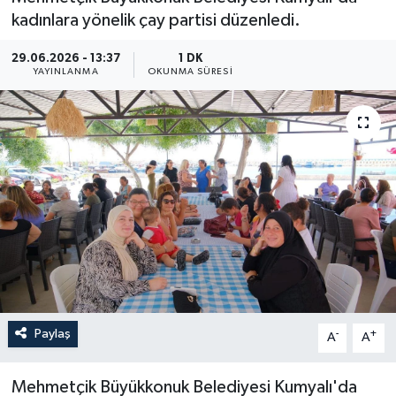
kadınlara yönelik çay partisi düzenledi.
29.06.2026 - 13:37
1 DK
YAYINLANMA
OKUNMA SÜRESI
Paylaş
-
+
A
A
Mehmetçik Büyükkonuk Belediyesi Kumyalı'da