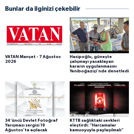
Bunlar da ilginizi çekebilir
VATAN Manşet - 7 Ağustos
Hasipoğlu, güneşte
2026
çalışmayı yasaklayan
kararın uygulanmasını
Yeniboğaziçi'nde denetledi
34'üncü Devlet Fotoğraf
KTTB sağlıktaki sevkleri
Yarışması sergisi 19
eleştirdi: "Harcamalar
Ağustos’ta açılacak
kamuoyuyla paylaşılmalı"