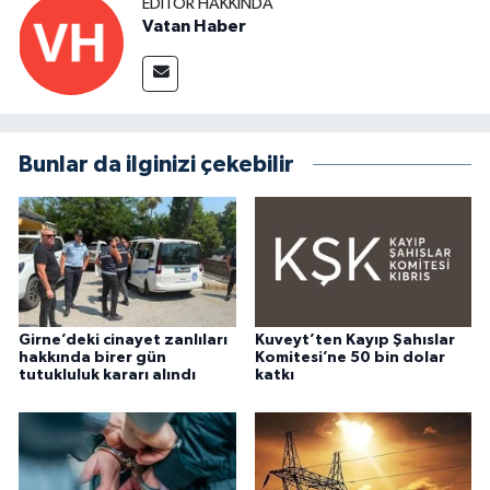
EDITÖR HAKKINDA
Vatan Haber
Bunlar da ilginizi çekebilir
Girne’deki cinayet zanlıları
Kuveyt’ten Kayıp Şahıslar
hakkında birer gün
Komitesi’ne 50 bin dolar
tutukluluk kararı alındı
katkı