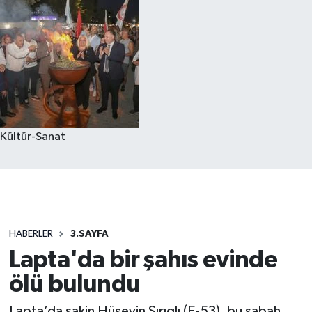
Kültür-Sanat
HABERLER
3.SAYFA
Lapta'da bir şahıs evinde
ölü bulundu
Lapta’da sakin Hüseyin Sırıqlı (E-53), bu sabah