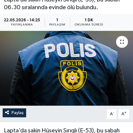
06.30 sıralarında evinde ölü bulundu.
22.05.2026 - 14:25
1
1 DK
YAYINLANMA
PAYLAŞIM
OKUNMA SÜRESI
Paylaş
-
+
A
A
Lapta’da sakin Hüseyin Sırıqlı (E-53), bu sabah