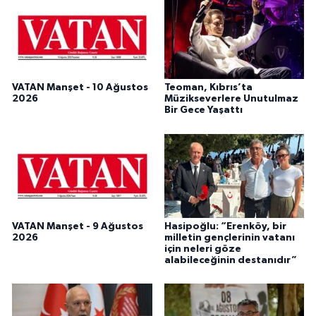
VATAN Manşet - 10 Ağustos
Teoman, Kıbrıs’ta
2026
Müzikseverlere Unutulmaz
Bir Gece Yaşattı
VATAN Manşet - 9 Ağustos
Hasipoğlu: “Erenköy, bir
2026
milletin gençlerinin vatanı
için neleri göze
alabileceğinin destanıdır”