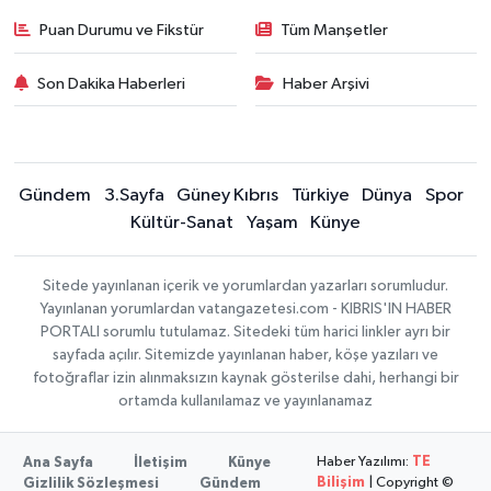
Puan Durumu ve Fikstür
Tüm Manşetler
Son Dakika Haberleri
Haber Arşivi
Gündem
3.Sayfa
Güney Kıbrıs
Türkiye
Dünya
Spor
Kültür-Sanat
Yaşam
Künye
Sitede yayınlanan içerik ve yorumlardan yazarları sorumludur.
Yayınlanan yorumlardan vatangazetesi.com - KIBRIS'IN HABER
PORTALI sorumlu tutulamaz. Sitedeki tüm harici linkler ayrı bir
sayfada açılır. Sitemizde yayınlanan haber, köşe yazıları ve
fotoğraflar izin alınmaksızın kaynak gösterilse dahi, herhangi bir
ortamda kullanılamaz ve yayınlanamaz
Haber Yazılımı:
TE
Ana Sayfa
İletişim
Künye
Bilişim
| Copyright ©
Gizlilik Sözleşmesi
Gündem