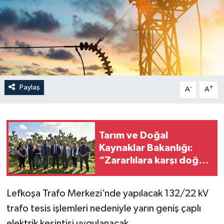
Paylaş
-
+
A
A
Tarım ve Doğal
Kaynaklar Bakanlığı:
“Zararlılara karşı doğal
mücadelede büyük
ilerleme sağlandı”
Lefkoşa Trafo Merkezi’nde yapılacak 132/22 kV
trafo tesis işlemleri nedeniyle yarın geniş çaplı
elektrik kesintisi uygulanacak.