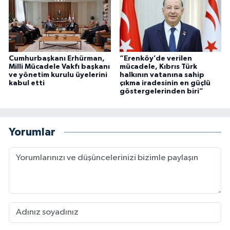
Cumhurbaşkanı Erhürman,
“Erenköy’de verilen
Milli Mücadele Vakfı başkanı
mücadele, Kıbrıs Türk
ve yönetim kurulu üyelerini
halkının vatanına sahip
kabul etti
çıkma iradesinin en güçlü
göstergelerinden biri”
Yorumlar