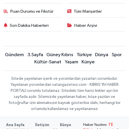
Puan Durumu ve Fikstür
Tüm Manşetler
Son Dakika Haberleri
Haber Arşivi
Gündem
3.Sayfa
Güney Kıbrıs
Türkiye
Dünya
Spor
Kültür-Sanat
Yaşam
Künye
Sitede yayınlanan içerik ve yorumlardan yazarları sorumludur.
Yayınlanan yorumlardan vatangazetesi.com - KIBRIS'IN HABER
PORTALI sorumlu tutulamaz. Sitedeki tüm harici linkler ayrı bir
sayfada açılır. Sitemizde yayınlanan haber, köşe yazıları ve
fotoğraflar izin alınmaksızın kaynak gösterilse dahi, herhangi bir
ortamda kullanılamaz ve yayınlanamaz
Haber Yazılımı:
TE
Ana Sayfa
İletişim
Künye