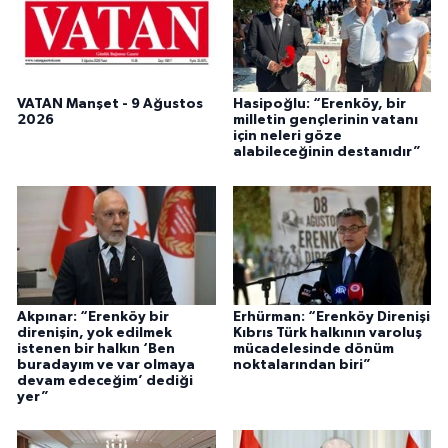
VATAN Manşet - 9 Ağustos
Hasipoğlu: “Erenköy, bir
2026
milletin gençlerinin vatanı
için neleri göze
alabileceğinin destanıdır”
Akpınar: “Erenköy bir
Erhürman: “Erenköy Direnişi
direnişin, yok edilmek
Kıbrıs Türk halkının varoluş
istenen bir halkın ‘Ben
mücadelesinde dönüm
buradayım ve var olmaya
noktalarından biri”
devam edeceğim’ dediği
yer”