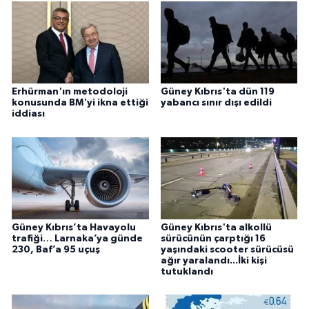
Erhürman'ın metodoloji
Güney Kıbrıs'ta dün 119
konusunda BM'yi ikna ettiği
yabancı sınır dışı edildi
iddiası
Güney Kıbrıs’ta Havayolu
Güney Kıbrıs'ta alkollü
trafiği… Larnaka’ya günde
sürücünün çarptığı 16
230, Baf’a 95 uçuş
yaşındaki scooter sürücüsü
ağır yaralandı...İki kişi
tutuklandı