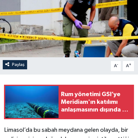
Paylaş
-
+
A
A
Rum yönetimi GSI’ye
Meridiam'ın katılımı
anlaşmasının dışında ve
seyirci kaldı
Limasol’da bu sabah meydana gelen olayda, bir