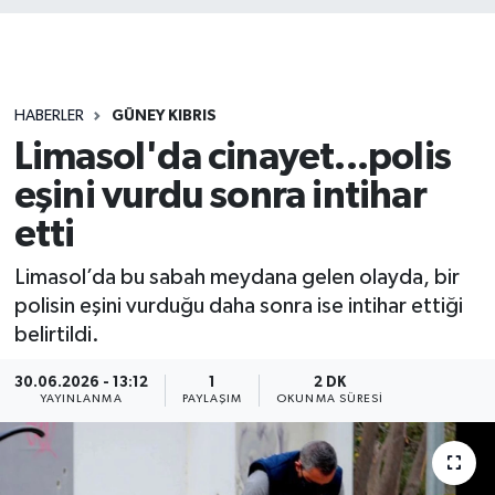
HABERLER
GÜNEY KIBRIS
Limasol'da cinayet...polis
eşini vurdu sonra intihar
etti
Limasol’da bu sabah meydana gelen olayda, bir
polisin eşini vurduğu daha sonra ise intihar ettiği
belirtildi.
30.06.2026 - 13:12
1
2 DK
YAYINLANMA
PAYLAŞIM
OKUNMA SÜRESI