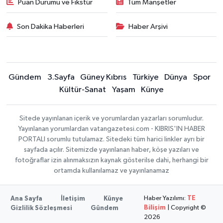
Puan Durumu ve Fikstür
Tüm Manşetler
Son Dakika Haberleri
Haber Arşivi
Gündem
3.Sayfa
Güney Kıbrıs
Türkiye
Dünya
Spor
Kültür-Sanat
Yaşam
Künye
Sitede yayınlanan içerik ve yorumlardan yazarları sorumludur.
Yayınlanan yorumlardan vatangazetesi.com - KIBRIS'IN HABER
PORTALI sorumlu tutulamaz. Sitedeki tüm harici linkler ayrı bir
sayfada açılır. Sitemizde yayınlanan haber, köşe yazıları ve
fotoğraflar izin alınmaksızın kaynak gösterilse dahi, herhangi bir
ortamda kullanılamaz ve yayınlanamaz
Haber Yazılımı:
TE
Ana Sayfa
İletişim
Künye
Bilişim
| Copyright ©
Gizlilik Sözleşmesi
Gündem
2026