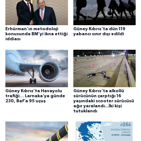
Erhürman'ın metodoloji
Güney Kıbrıs'ta dün 119
konusunda BM'yi ikna ettiği
yabancı sınır dışı edildi
iddiası
Güney Kıbrıs’ta Havayolu
Güney Kıbrıs'ta alkollü
trafiği… Larnaka’ya günde
sürücünün çarptığı 16
230, Baf’a 95 uçuş
yaşındaki scooter sürücüsü
ağır yaralandı...İki kişi
tutuklandı