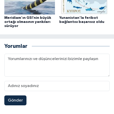
Meridiam’ın GSI’nin büyük
Yunanistan’la feribot
ortağı olmasının yankıları
bağlantısı başarısız oldu
sürüyor
Yorumlar
Gönder