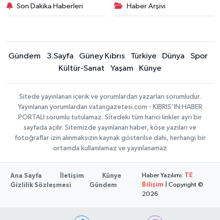
Son Dakika Haberleri
Haber Arşivi
Gündem
3.Sayfa
Güney Kıbrıs
Türkiye
Dünya
Spor
Kültür-Sanat
Yaşam
Künye
Sitede yayınlanan içerik ve yorumlardan yazarları sorumludur.
Yayınlanan yorumlardan vatangazetesi.com - KIBRIS'IN HABER
PORTALI sorumlu tutulamaz. Sitedeki tüm harici linkler ayrı bir
sayfada açılır. Sitemizde yayınlanan haber, köşe yazıları ve
fotoğraflar izin alınmaksızın kaynak gösterilse dahi, herhangi bir
ortamda kullanılamaz ve yayınlanamaz
Haber Yazılımı:
TE
Ana Sayfa
İletişim
Künye
Bilişim
| Copyright ©
Gizlilik Sözleşmesi
Gündem
2026