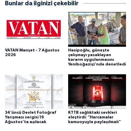
Bunlar da ilginizi çekebilir
VATAN Manşet - 7 Ağustos
Hasipoğlu, güneşte
2026
çalışmayı yasaklayan
kararın uygulanmasını
Yeniboğaziçi'nde denetledi
34'üncü Devlet Fotoğraf
KTTB sağlıktaki sevkleri
Yarışması sergisi 19
eleştirdi: "Harcamalar
Ağustos’ta açılacak
kamuoyuyla paylaşılmalı"