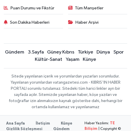
Puan Durumu ve Fikstür
Tüm Manşetler
Son Dakika Haberleri
Haber Arşivi
Gündem
3.Sayfa
Güney Kıbrıs
Türkiye
Dünya
Spor
Kültür-Sanat
Yaşam
Künye
Sitede yayınlanan içerik ve yorumlardan yazarları sorumludur.
Yayınlanan yorumlardan vatangazetesi.com - KIBRIS'IN HABER
PORTALI sorumlu tutulamaz. Sitedeki tüm harici linkler ayrı bir
sayfada açılır. Sitemizde yayınlanan haber, köşe yazıları ve
fotoğraflar izin alınmaksızın kaynak gösterilse dahi, herhangi bir
ortamda kullanılamaz ve yayınlanamaz
Haber Yazılımı:
TE
Ana Sayfa
İletişim
Künye
Bilişim
| Copyright ©
Gizlilik Sözleşmesi
Gündem