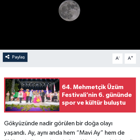
Paylaş
-
+
A
A
64. Mehmetçik Üzüm
Festivali’nin 6. gününde
spor ve kültür buluştu
Gökyüzünde nadir görülen bir doğa olayı
yaşandı. Ay, aynı anda hem “Mavi Ay” hem de