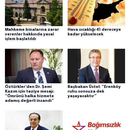
Mahkeme binalarına zarar
Hava sıcaklığı 41 dereceye
verenler hakkında yasal
kadar yükselecek
işlem başlatıldı
Öztürkler’den Dr. Şemi
Başbakan Üstel: “Erenköy
Kazım için taziye mesajı:
ruhu sonsuza dek
“Ömrünü halka hizmete
yaşayacaktır”
adamış değerli insandı”