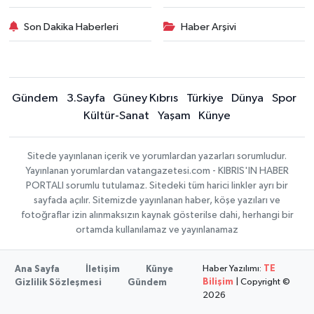
Son Dakika Haberleri
Haber Arşivi
Gündem
3.Sayfa
Güney Kıbrıs
Türkiye
Dünya
Spor
Kültür-Sanat
Yaşam
Künye
Sitede yayınlanan içerik ve yorumlardan yazarları sorumludur.
Yayınlanan yorumlardan vatangazetesi.com - KIBRIS'IN HABER
PORTALI sorumlu tutulamaz. Sitedeki tüm harici linkler ayrı bir
sayfada açılır. Sitemizde yayınlanan haber, köşe yazıları ve
fotoğraflar izin alınmaksızın kaynak gösterilse dahi, herhangi bir
ortamda kullanılamaz ve yayınlanamaz
Haber Yazılımı:
TE
Ana Sayfa
İletişim
Künye
Bilişim
| Copyright ©
Gizlilik Sözleşmesi
Gündem
2026