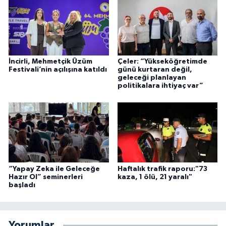
İncirli, Mehmetçik Üzüm
Çeler: “Yükseköğretimde
Festivali’nin açılışına katıldı
günü kurtaran değil,
geleceği planlayan
politikalara ihtiyaç var”
“Yapay Zeka ile Geleceğe
Haftalık trafik raporu:"73
Hazır Ol” seminerleri
kaza, 1 ölü, 21 yaralı"
başladı
Yorumlar