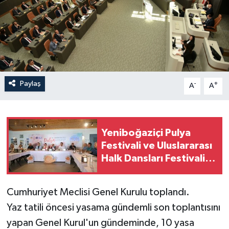
Paylaş
-
+
A
A
Yeniboğaziçi Pulya
Festivali ve Uluslararası
Halk Dansları Festivali
14 Ağustos'ta
başlayacak
Cumhuriyet Meclisi Genel Kurulu toplandı.
Yaz tatili öncesi yasama gündemli son toplantısını
yapan Genel Kurul'un gündeminde, 10 yasa