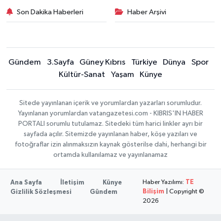
Son Dakika Haberleri
Haber Arşivi
Gündem
3.Sayfa
Güney Kıbrıs
Türkiye
Dünya
Spor
Kültür-Sanat
Yaşam
Künye
Sitede yayınlanan içerik ve yorumlardan yazarları sorumludur.
Yayınlanan yorumlardan vatangazetesi.com - KIBRIS'IN HABER
PORTALI sorumlu tutulamaz. Sitedeki tüm harici linkler ayrı bir
sayfada açılır. Sitemizde yayınlanan haber, köşe yazıları ve
fotoğraflar izin alınmaksızın kaynak gösterilse dahi, herhangi bir
ortamda kullanılamaz ve yayınlanamaz
Haber Yazılımı:
TE
Ana Sayfa
İletişim
Künye
Bilişim
| Copyright ©
Gizlilik Sözleşmesi
Gündem
2026