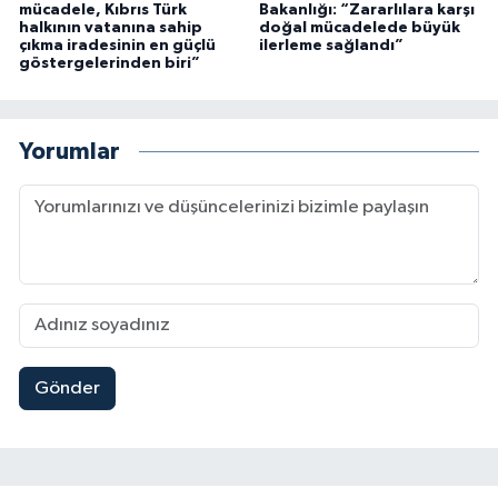
mücadele, Kıbrıs Türk
Bakanlığı: “Zararlılara karşı
halkının vatanına sahip
doğal mücadelede büyük
çıkma iradesinin en güçlü
ilerleme sağlandı”
göstergelerinden biri”
Yorumlar
Gönder