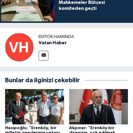
Mahkemeler Bütçesi
komiteden geçti
EDITÖR HAKKINDA
Vatan Haber
Bunlar da ilginizi çekebilir
Hasipoğlu: “Erenköy, bir
Akpınar: “Erenköy bir
milletin gençlerinin vatanı
direnişin, yok edilmek