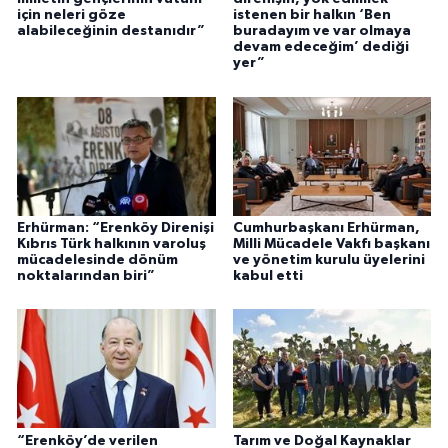
için neleri göze
istenen bir halkın ‘Ben
alabileceğinin destanıdır”
buradayım ve var olmaya
devam edeceğim’ dediği
yer”
Erhürman: “Erenköy Direnişi
Cumhurbaşkanı Erhürman,
Kıbrıs Türk halkının varoluş
Milli Mücadele Vakfı başkanı
mücadelesinde dönüm
ve yönetim kurulu üyelerini
noktalarından biri”
kabul etti
“Erenköy’de verilen
Tarım ve Doğal Kaynaklar