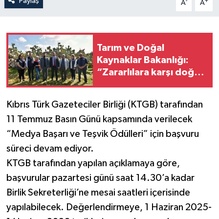
Paylaş
-
+
A
A
Tarım ve Doğal
Kaynaklar Bakanlığı:
“Zararlılara karşı doğal
mücadelede büyük
ilerleme sağlandı”
Kıbrıs Türk Gazeteciler Birliği (KTGB) tarafından
11 Temmuz Basın Günü kapsamında verilecek
“Medya Başarı ve Teşvik Ödülleri” için başvuru
süreci devam ediyor.
KTGB tarafından yapılan açıklamaya göre,
başvurular pazartesi günü saat 14.30’a kadar
Birlik Sekreterliği’ne mesai saatleri içerisinde
yapılabilecek. Değerlendirmeye, 1 Haziran 2025-