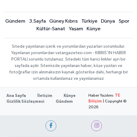
Gündem
3.Sayfa
Güney Kıbrıs
Türkiye
Dünya
Spor
Kültür-Sanat
Yaşam
Künye
Sitede yayınlanan içerik ve yorumlardan yazarları sorumludur.
Yayınlanan yorumlardan vatangazetesi.com - KIBRIS'IN HABER
PORTALI sorumlu tutulamaz. Sitedeki tüm harici linkler ayrı bir
sayfada açılır. Sitemizde yayınlanan haber, köşe yazıları ve
fotoğraflar izin alınmaksızın kaynak gösterilse dahi, herhangi bir
ortamda kullanılamaz ve yayınlanamaz
Haber Yazılımı:
TE
Ana Sayfa
İletişim
Künye
Bilişim
| Copyright ©
Gizlilik Sözleşmesi
Gündem
2026