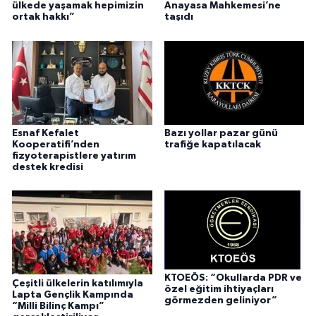
ülkede yaşamak hepimizin
Anayasa Mahkemesi’ne
ortak hakkı”
taşıdı
Esnaf Kefalet
Bazı yollar pazar günü
Kooperatifi’nden
trafiğe kapatılacak
fizyoterapistlere yatırım
destek kredisi
KTOEÖS: “Okullarda PDR ve
Çeşitli ülkelerin katılımıyla
özel eğitim ihtiyaçları
Lapta Gençlik Kampında
görmezden geliniyor”
“Milli Bilinç Kampı”