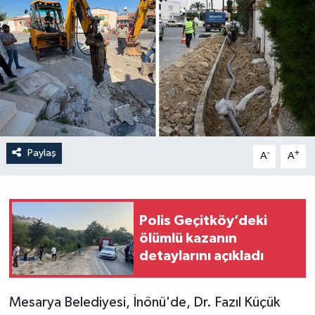
Paylaş
-
+
A
A
Polis Geçitköy’deki
ölümlü kazanın
detaylarını açıkladı
Mesarya Belediyesi, İnönü'de, Dr. Fazıl Küçük