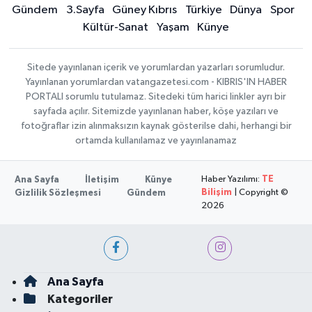
Gündem
3.Sayfa
Güney Kıbrıs
Türkiye
Dünya
Spor
Kültür-Sanat
Yaşam
Künye
Sitede yayınlanan içerik ve yorumlardan yazarları sorumludur.
Yayınlanan yorumlardan vatangazetesi.com - KIBRIS'IN HABER
PORTALI sorumlu tutulamaz. Sitedeki tüm harici linkler ayrı bir
sayfada açılır. Sitemizde yayınlanan haber, köşe yazıları ve
fotoğraflar izin alınmaksızın kaynak gösterilse dahi, herhangi bir
ortamda kullanılamaz ve yayınlanamaz
Haber Yazılımı:
TE
Ana Sayfa
İletişim
Künye
Bilişim
| Copyright ©
Gizlilik Sözleşmesi
Gündem
2026
Ana Sayfa
Kategoriler