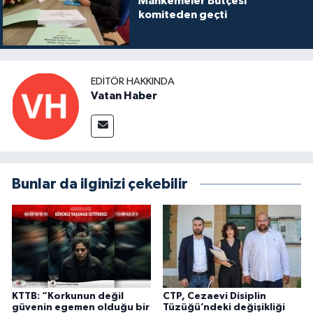
Mahkemeler Bütçesi
komiteden geçti
EDITÖR HAKKINDA
Vatan Haber
Bunlar da ilginizi çekebilir
KTTB: “Korkunun değil
CTP, Cezaevi Disiplin
güvenin egemen olduğu bir
Tüzüğü’ndeki değişikliği