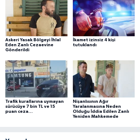
Askeri Yasak Bölgeyi İhlal
İkamet izinsiz 4 kişi
Eden Zanlı Cezaevine
tutuklandı
Gönderildi
Trafik kurallarına uymayan
Nişanlısının Ağır
sürücüye 7 bin TL ve 15
Yaralanmasına Neden
puan ceza…
Olduğu İddia Edilen Zanlı
Yeniden Mahkemede