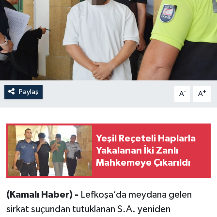
Paylaş
-
+
A
A
Yeşil Reçeteli Haplarla
Yakalanan İki Zanlı
Mahkemeye Çıkarıldı
(Kamalı Haber) -
Lefkoşa’da meydana gelen
sirkat suçundan tutuklanan S.A. yeniden