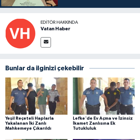
EDITÖR HAKKINDA
Vatan Haber
Bunlar da ilginizi çekebilir
Yeşil Reçeteli Haplarla
Lefke'de Ev Açma ve İzinsiz
Yakalanan İki Zanlı
İkamet Zanlısına Ek
Mahkemeye Çıkarıldı
Tutukluluk