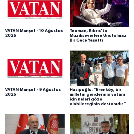
VATAN Manşet - 10 Ağustos
Teoman, Kıbrıs’ta
2026
Müzikseverlere Unutulmaz
Bir Gece Yaşattı
VATAN Manşet - 9 Ağustos
Hasipoğlu: “Erenköy, bir
2026
milletin gençlerinin vatanı
için neleri göze
alabileceğinin destanıdır”