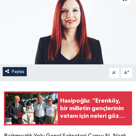
Paylaş
-
+
A
A
Hasipoğlu: “Erenköy,
bir milletin gençlerinin
vatanı için neleri göze
alabileceğinin
destanıdır”