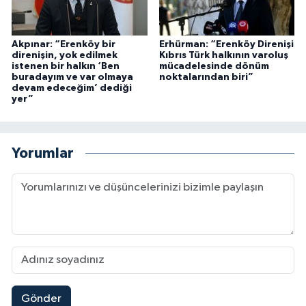
Akpınar: “Erenköy bir
Erhürman: “Erenköy Direnişi
direnişin, yok edilmek
Kıbrıs Türk halkının varoluş
istenen bir halkın ‘Ben
mücadelesinde dönüm
buradayım ve var olmaya
noktalarından biri”
devam edeceğim’ dediği
yer”
Yorumlar
Gönder