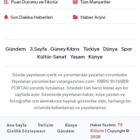
Puan Durumu ve Fikstür
Tüm Manşetler
Son Dakika Haberleri
Haber Arşivi
Gündem
3.Sayfa
Güney Kıbrıs
Türkiye
Dünya
Spor
Kültür-Sanat
Yaşam
Künye
Sitede yayınlanan içerik ve yorumlardan yazarları sorumludur.
Yayınlanan yorumlardan vatangazetesi.com - KIBRIS'IN HABER
PORTALI sorumlu tutulamaz. Sitedeki tüm harici linkler ayrı bir
sayfada açılır. Sitemizde yayınlanan haber, köşe yazıları ve
fotoğraflar izin alınmaksızın kaynak gösterilse dahi, herhangi bir
ortamda kullanılamaz ve yayınlanamaz
Haber Yazılımı:
TE
Ana Sayfa
İletişim
Künye
Bilişim
| Copyright ©
Gizlilik Sözleşmesi
Gündem
2026