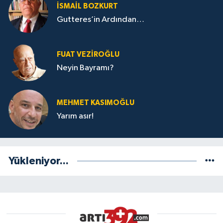
İSMAIL BOZKURT
Gutteres’in Ardından…
FUAT VEZIROĞLU
Neyin Bayramı?
MEHMET KASIMOĞLU
Yarım asır!
Yükleniyor...