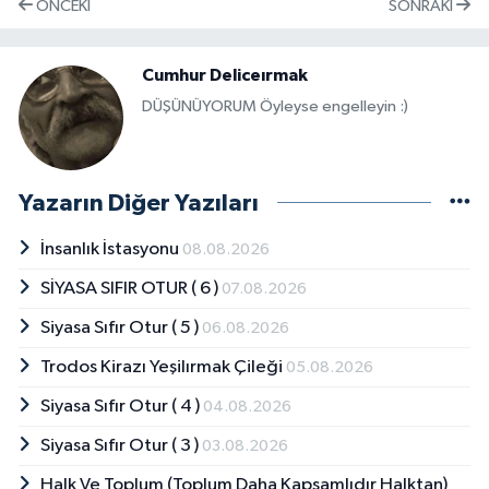
ÖNCEKI
SONRAKI
Cumhur Deliceırmak
DÜŞÜNÜYORUM Öyleyse engelleyin :)
Yazarın Diğer Yazıları
İnsanlık İstasyonu
08.08.2026
SİYASA SIFIR OTUR ( 6 )
07.08.2026
Siyasa Sıfır Otur ( 5 )
06.08.2026
Trodos Kirazı Yeşilırmak Çileği
05.08.2026
Siyasa Sıfır Otur ( 4 )
04.08.2026
Siyasa Sıfır Otur ( 3 )
03.08.2026
Halk Ve Toplum (Toplum Daha Kapsamlıdır Halktan)