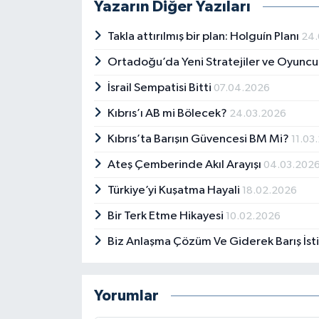
Yazarın Diğer Yazıları
Takla attırılmış bir plan: Holguín Planı
24.
Ortadoğu’da Yeni Stratejiler ve Oyuncu
İsrail Sempatisi Bitti
07.04.2026
Kıbrıs’ı AB mi Bölecek?
24.03.2026
Kıbrıs’ta Barışın Güvencesi BM Mi?
11.03
Ateş Çemberinde Akıl Arayışı
04.03.202
Türkiye’yi Kuşatma Hayali
18.02.2026
Bir Terk Etme Hikayesi
10.02.2026
Biz Anlaşma Çözüm Ve Giderek Barış İsti
Yorumlar