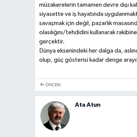
müzakerelerin tamamen devre dışı kalma
siyasette ve iş hayatında uygulanmakta
savaşmak için değil, pazarlık masasın
olasılığını/tehdidini kullanarak rakib
gerçektir.
Dünya eksenindeki her dalga da, aslınd
olup, güç gösterisi kadar denge arayı
ÖNCEKI
Ata Atun