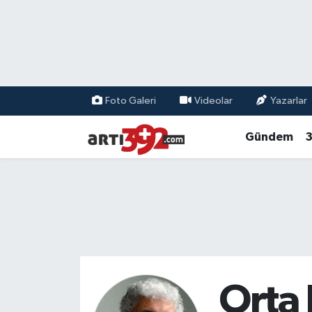
Foto Galeri
Videolar
Yazarlar
Gündem
3
Orta 