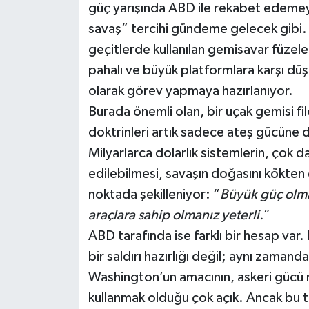
güç yarışında ABD ile rekabet edemeye
savaş” tercihi gündeme gelecek gibi. 
geçitlerde kullanılan gemisavar füzeler,
pahalı ve büyük platformlara karşı düşük
olarak görev yapmaya hazırlanıyor.
Burada önemli olan, bir uçak gemisi f
doktrinleri artık sadece ateş gücüne 
Milyarlarca dolarlık sistemlerin, çok d
edilebilmesi, savaşın doğasını kökten
noktada şekilleniyor: “
Büyük güç olma
araçlara sahip olmanız yeterli.
”
ABD tarafında ise farklı bir hesap var.
bir saldırı hazırlığı değil; aynı zamand
Washington’un amacının, askeri gücü m
kullanmak olduğu çok açık. Ancak bu 