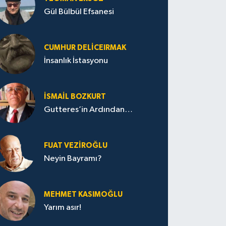
Gül Bülbül Efsanesi
CUMHUR DELICEIRMAK
İnsanlık İstasyonu
İSMAIL BOZKURT
Gutteres’in Ardından…
FUAT VEZIROĞLU
Neyin Bayramı?
MEHMET KASIMOĞLU
Yarım asır!