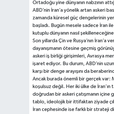
Ortadoğu yine dünyanın nabzının attığ
ABD’nin İran’a yönelik artan askeri bask
zamanda küresel güç dengelerinin yen
başladı. Bugün mesele sadece İran ile 
kutuplu dünyanın nasıl şekilleneceğine 
Son yıllarda Çin ve Rusya’nın İran’a ver
dayanışmanın ötesine geçmiş görünüy
askeri iş birliği girişimleri, Avrasya m
işaret ediyor. Bu durum, ABD’nin uzun
karşı bir denge arayışını da beraberind
Ancak burada önemli bir gerçek var: M
koşulsuz değil. Her iki ülke de İran’ı
doğrudan bir askeri çatışmanın içine
tablo, ideolojik bir ittifaktan ziyade 
İran cephesinde ise farklı bir strateji 