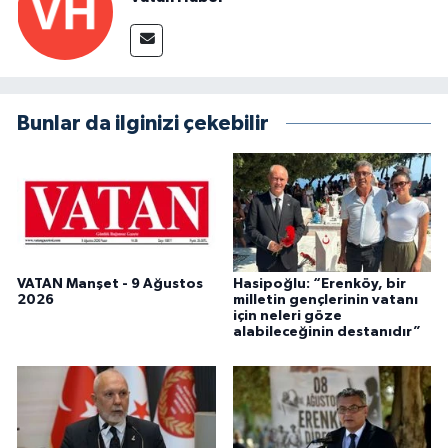
Bunlar da ilginizi çekebilir
VATAN Manşet - 9 Ağustos
Hasipoğlu: “Erenköy, bir
2026
milletin gençlerinin vatanı
için neleri göze
alabileceğinin destanıdır”