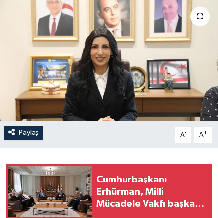
Paylaş
-
+
A
A
Cumhurbaşkanı
Erhürman, Milli
Mücadele Vakfı başkanı
ve yönetim kurulu