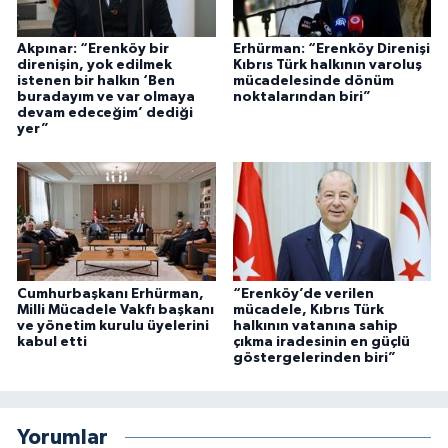
Akpınar: “Erenköy bir
Erhürman: “Erenköy Direnişi
direnişin, yok edilmek
Kıbrıs Türk halkının varoluş
istenen bir halkın ‘Ben
mücadelesinde dönüm
buradayım ve var olmaya
noktalarından biri”
devam edeceğim’ dediği
yer”
Cumhurbaşkanı Erhürman,
“Erenköy’de verilen
Milli Mücadele Vakfı başkanı
mücadele, Kıbrıs Türk
ve yönetim kurulu üyelerini
halkının vatanına sahip
kabul etti
çıkma iradesinin en güçlü
göstergelerinden biri”
Yorumlar