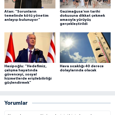
Atan: “Sorunların
Gazimağusa’nın tarihi
temelinde kötü yönetim
dokusuna dikkat çekmek
anlayışı bulunuyor”
amacıyla yürüyüş
gerçekleştirildi
Hasipoğlu: “Hedefimiz,
Hava sıcaklığı 40 derece
çalışma hayatında
dolaylarında olacak
güvenceyi, sosyal
hizmetlerde erişilebilirliği
güçlendirmek”
Yorumlar