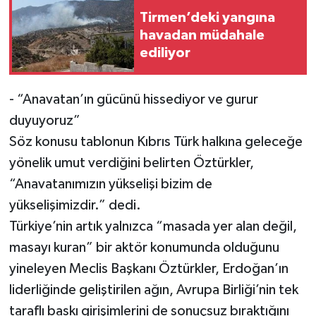
Tirmen’deki yangına
havadan müdahale
ediliyor
- “Anavatan’ın gücünü hissediyor ve gurur
duyuyoruz”
Söz konusu tablonun Kıbrıs Türk halkına geleceğe
yönelik umut verdiğini belirten Öztürkler,
“Anavatanımızın yükselişi bizim de
yükselişimizdir.” dedi.
Türkiye’nin artık yalnızca “masada yer alan değil,
masayı kuran” bir aktör konumunda olduğunu
yineleyen Meclis Başkanı Öztürkler, Erdoğan’ın
liderliğinde geliştirilen ağın, Avrupa Birliği’nin tek
taraflı baskı girişimlerini de sonuçsuz bıraktığını