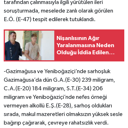
tarafından çalınmasıyla ilgili yürütülen ileri
soruşturmada, meselede zanlı olarak görülen
E.Ö. (E-47) tespit edilerek tutuklandı.
Nişanlısının Ağır
Yaralanmasına Neden
Olduğu İddia Edilen
Zanlı Yeniden
Mahkemede
-Gazimağusa ve Yeniboğaziçi’nde sarhoşluk
Gazimağusa’da dün G.A.(E-30) 239 miligram,
C.A.(E-20) 184 miligram, S.T.(E-34) 206
miligram ve Yeniboğaziçi’nde nefes örneği
vermeyen alkollü E.Ş.(E-28), sarhoş oldukları
sırada, makul mazeretleri olmaksızın yüksek sesle
bağırıp çağırarak, çevreye rahatsızlık verdi.