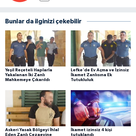
Bunlar da ilginizi çekebilir
Yeşil Reçeteli Haplarla
Lefke'de Ev Açma ve İzinsiz
Yakalanan İki Zanlı
İkamet Zanlısına Ek
Mahkemeye Çıkarıldı
Tutukluluk
Askeri Yasak Bölgeyi İhlal
İkamet izinsiz 4 kişi
Eden Zanlı Cezaevine
tutuklandı