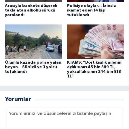
Aracıyla bankete düşerek
Polisiye olaylar… İzinsiz
takla atan alkollü sürücü
ikamet eden 14 kişi
yaralandı
tutuklandı
Ölümlü kazada polise yalan
KTAMS: “Dört kişilik ailenin
beyan... Sürücü ve 3 yolcu
açlık sınırı 45 bin 389 TL,
tutuklandı
yoksulluk sınırı 244 bin 818
TL”
Yorumlar