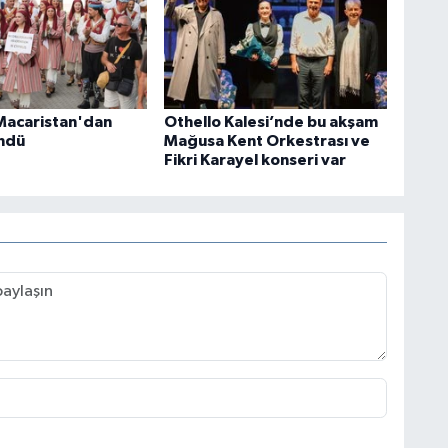
Macaristan'dan
Othello Kalesi’nde bu akşam
ndü
Mağusa Kent Orkestrası ve
Fikri Karayel konseri var