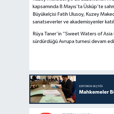
kapsamında 8 Mayıs’ta Üsküp’te sahne
Büyükelçisi Fatih Ulusoy, Kuzey Make
sanatseverler ve akademisyenler katıl
Rüya Taner’in “Sweet Waters of Asia (
sürdürdüğü Avrupa turnesi devam edi
EDITÖRÜN SEÇTIĞI
Mahkemeler Bü