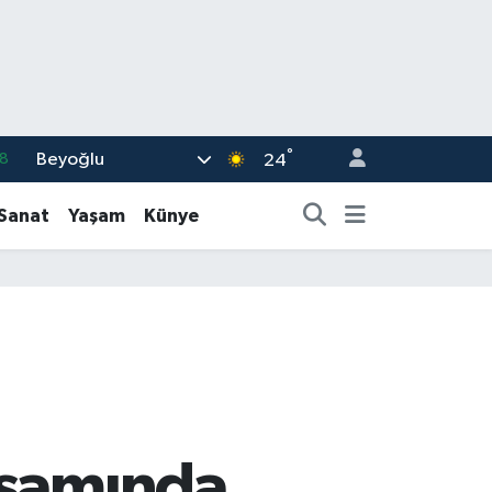
°
Beyoğlu
8
24
2
-Sanat
Yaşam
Künye
8
0
4
.1
psamında