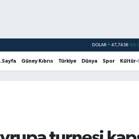
DOLAR
47,7436
%0.1
EURO
55,2510
%0.3
.Sayfa
Güney Kıbrıs
Türkiye
Dünya
Spor
Kültür
STERLİN
64,4811
%0.3
GRAM ALTIN
6660.55
%
BİST100
13.779
%-1
BITCOIN
64.815,30
%-0
Avrupa turnesi ka