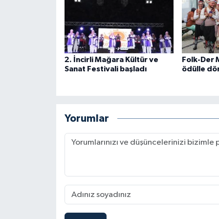
2. İncirli Mağara Kültür ve
Folk-Der 
Sanat Festivali başladı
ödülle dö
Yorumlar