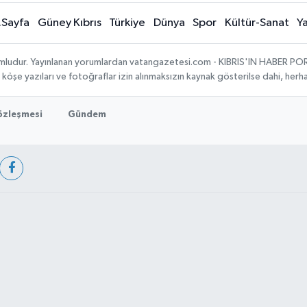
.Sayfa
Güney Kıbrıs
Türkiye
Dünya
Spor
Kültür-Sanat
Y
umludur. Yayınlanan yorumlardan vatangazetesi.com - KIBRIS'IN HABER PORTA
, köşe yazıları ve fotoğraflar izin alınmaksızın kaynak gösterilse dahi, he
Sözleşmesi
Gündem