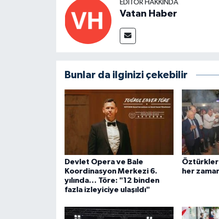
EDITÖR HAKKINDA
Vatan Haber
Bunlar da ilginizi çekebilir
Devlet Opera ve Bale
Öztürkler
Koordinasyon Merkezi 6.
her zaman
yılında… Töre: "12 binden
fazla izleyiciye ulaşıldı"