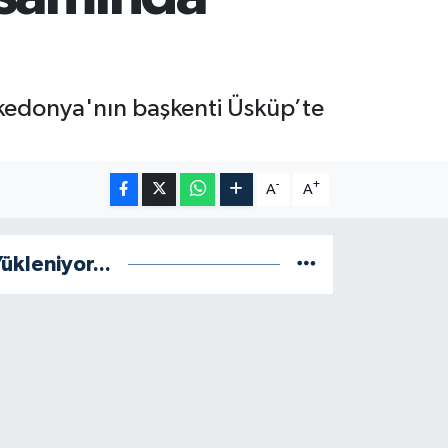
kedonya'nın başkenti Üsküp’te
-
+
A
A
ükleniyor...