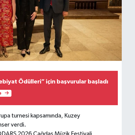
biyat Ödülleri” için başvurular başladı
e
rupa turnesi kapsamında, Kuzey
ser verdi.
DARS 2026 Çağdaş Müzik Festivali