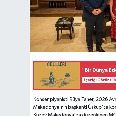
“Bir Dünya Ede
İçeriği Görüntül
Konser piyanisti Rüya Taner, 2026 Av
Makedonya'nın başkenti Üsküp’te kon
Kuzey Makedonya’da düzenlenen MO