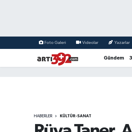
Foto Galeri
Videolar
Yazarlar
Gündem
3
HABERLER
KÜLTÜR-SANAT
Rüya Taner, 