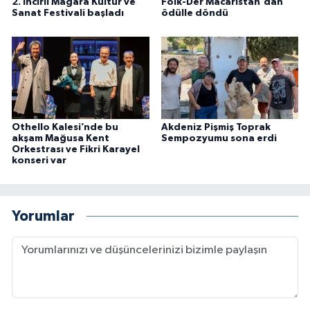
2. İncirli Mağara Kültür ve
Folk-Der Macaristan'dan
Sanat Festivali başladı
ödülle döndü
Othello Kalesi’nde bu
Akdeniz Pişmiş Toprak
akşam Mağusa Kent
Sempozyumu sona erdi
Orkestrası ve Fikri Karayel
konseri var
Yorumlar