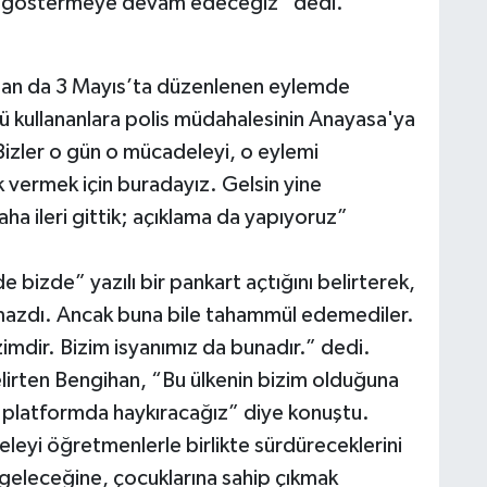
le göstermeye devam edeceğiz” dedi.
an da 3 Mayıs’ta düzenlenen eylemde
ü kullananlara polis müdahalesinin Anayasa'ya
izler o gün o mücadeleyi, o eylemi
 vermek için buradayız. Gelsin yine
aha ileri gittik; açıklama da yapıyoruz”
e bizde” yazılı bir pankart açtığını belirterek,
mazdı. Ancak buna bile tahammül edemediler.
imdir. Bizim isyanımız da bunadır.” dedi.
belirten Bengihan, “Bu ülkenin bizim olduğuna
 platformda haykıracağız” diye konuştu.
eleyi öğretmenlerle birlikte sürdüreceklerini
geleceğine, çocuklarına sahip çıkmak