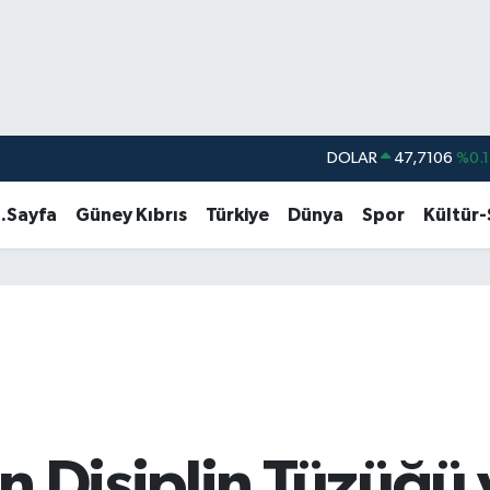
DOLAR
47,7106
%0.1
EURO
55,1652
%0.2
.Sayfa
Güney Kıbrıs
Türkiye
Dünya
Spor
Kültür
STERLİN
64,4046
%0.3
GRAM ALTIN
6648.99
%2.5
BİST100
13.773
%-1
BITCOIN
65.130,04
%1.
n Disiplin Tüzüğü 