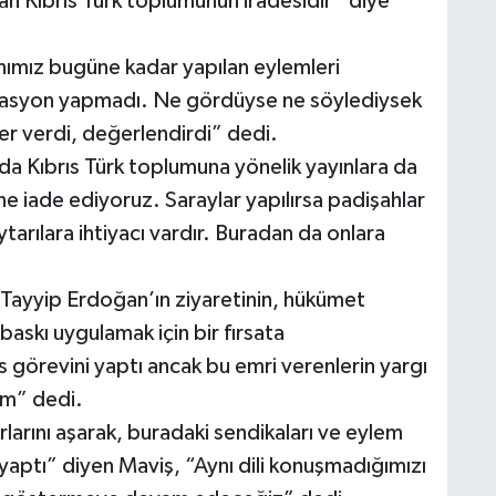
yan Kıbrıs Türk toplumunun iradesidir” diye
nımız bugüne kadar yapılan eylemleri
kasyon yapmadı. Ne gördüyse ne söylediysek
yer verdi, değerlendirdi” dedi.
nda Kıbrıs Türk toplumuna yönelik yayınlara da
ne iade ediyoruz. Saraylar yapılırsa padişahlar
ytarılara ihtiyacı vardır. Buradan da onlara
Tayyip Erdoğan’ın ziyaretinin, hükümet
baskı uygulamak için bir fırsata
 görevini yaptı ancak bu emri verenlerin yargı
um” dedi.
rlarını aşarak, buradaki sendikaları ve eylem
yaptı” diyen Maviş, “Aynı dili konuşmadığımızı