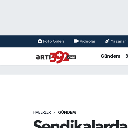
Foto Galeri
Videolar
Yazarlar
Gündem
3
HABERLER
GÜNDEM
Sendikalarda