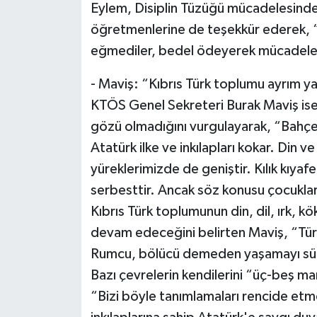
Eylem, Disiplin Tüzüğü mücadelesinde
öğretmenlerine de teşekkür ederek, 
eğmediler, bedel ödeyerek mücadeley
- Maviş: “Kıbrıs Türk toplumu ayrı
KTÖS Genel Sekreteri Burak Maviş ise
gözü olmadığını vurgulayarak, “Bahçem
Atatürk ilke ve inkılapları kokar. Din 
yüreklerimizde de geniştir. Kılık kıya
serbesttir. Ancak söz konusu çocuklar
Kıbrıs Türk toplumunun din, dil, ırk,
devam edeceğini belirten Maviş, “Türk
Rumcu, bölücü demeden yaşamayı sürdü
Bazı çevrelerin kendilerini “üç-beş mar
“Bizi böyle tanımlamaları rencide etm