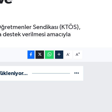
 Öğretmenler Sendikası (KTÖS),
a destek verilmesi amacıyla
-
+
A
A
ükleniyor...