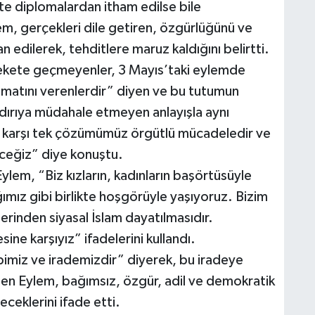
hte diplomalardan itham edilse bile
m, gerçekleri dile getiren, özgürlüğünü ve
n edilerek, tehditlere maruz kaldığını belirtti.
rekete geçmeyenler, 3 Mayıs’taki eylemde
limatını verenlerdir” diyen ve bu tutumun
dırıya müdahale etmeyen anlayışla aynı
karşı tek çözümümüz örgütlü mücadeledir ve
ceğiz” diye konuştu.
lem, “Biz kızların, kadınların başörtüsüyle
ğımız gibi birlikte hoşgörüyle yaşıyoruz. Bizim
erinden siyasal İslam dayatılmasıdır.
ine karşıyız” ifadelerini kullandı.
ebimiz ve irademizdir” diyerek, bu iradeye
irten Eylem, bağımsız, özgür, adil ve demokratik
eklerini ifade etti.