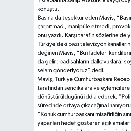
inkılaplarına sahip Atatürk'e saygı du
konuştu.
Basına da teşekkür eden Maviş, “Bası
çarpıtmadı, manipüle etmedi, provo
onu yazdı. Karşı tarafın sözlerine de 
Türkiye’deki bazı televizyon kanalları
değinen Maviş, “Bu ifadeleri kendileri
da gelir; padişahların dalkavuklara, so
selam gönderiyoruz” dedi.
Maviş, Türkiye Cumhurbaşkanı Recep 
tarafından sendikalara ve eylemcilere 
dönüştürüldüğünü iddia ederek, “Polis
sürecinde ortaya çıkacağına inanıyor
“Konuk cumhurbaşkanı misafirliğin sını
yapanları hedef gösteren açıklamalar 