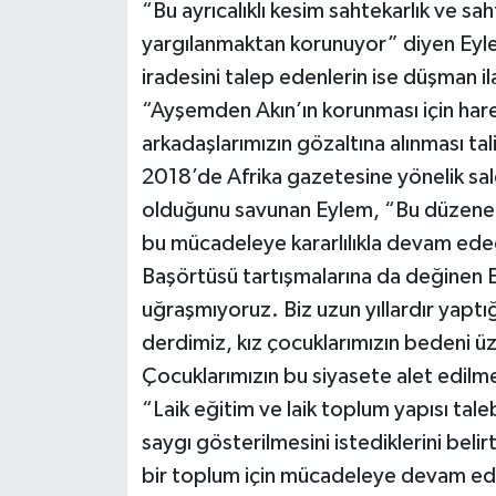
“Bu ayrıcalıklı kesim sahtekarlık ve sa
yargılanmaktan korunuyor” diyen Eyle
iradesini talep edenlerin ise düşman ila
“Ayşemden Akın’ın korunması için ha
arkadaşlarımızın gözaltına alınması ta
2018’de Afrika gazetesine yönelik sal
olduğunu savunan Eylem, “Bu düzene 
bu mücadeleye kararlılıkla devam ede
Başörtüsü tartışmalarına da değinen Ey
uğraşmıyoruz. Biz uzun yıllardır yaptı
derdimiz, kız çocuklarımızın bedeni üz
Çocuklarımızın bu siyasete alet edilmes
“Laik eğitim ve laik toplum yapısı tal
saygı gösterilmesini istediklerini bel
bir toplum için mücadeleye devam edec