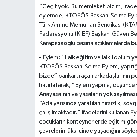
“Geçit yok. Bu memleket bizim, irade b
eylemde, KTOEÖS Başkanı Selma Eylem
Türk Amme Memurları Sendikası (KTAMS
Federasyonu (KİEF) Başkanı Güven Ben
Karapaşaoğlu basına açıklamalarda b
- Eylem: “Laik eğitim ve laik toplum y
KTOEÖS Başkanı Selma Eylem, yaptığı
bizde” pankartı açan arkadaşlarının po
hatırlatarak, “Eylem yapma, düşünce v
Anayasa'nın ve yasaların yok sayılmas
“Ada yarısında yaratılan hırsızlık, so
çalışılmaktadır.” ifadelerini kullanan 
çocukların konteynerlerde eğitim görd
çevrelerin lüks içinde yaşadığını söyle