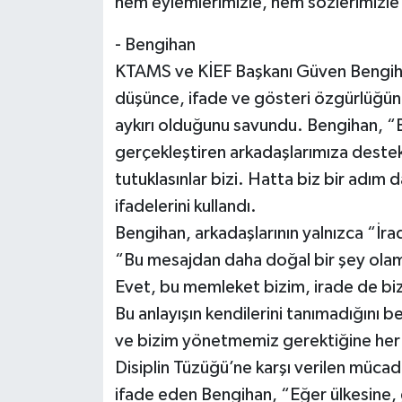
hem eylemlerimizle, hem sözlerimiz
- Bengihan
KTAMS ve KİEF Başkanı Güven Bengih
düşünce, ifade ve gösteri özgürlüğün
aykırı olduğunu savundu. Bengihan, “B
gerçekleştiren arkadaşlarımıza destek
tutuklasınlar bizi. Hatta biz bir adım d
ifadelerini kullandı.
Bengihan, arkadaşlarının yalnızca “İrad
“Bu mesajdan daha doğal bir şey ola
Evet, bu memleket bizim, irade de biz
Bu anlayışın kendilerini tanımadığını 
ve bizim yönetmemiz gerektiğine her
Disiplin Tüzüğü’ne karşı verilen mücad
ifade eden Bengihan, “Eğer ülkesine, 