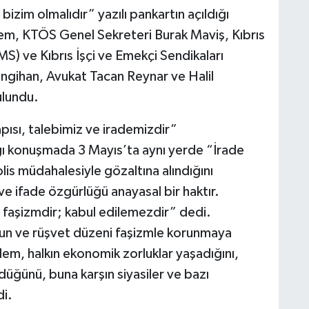
izim olmalıdır” yazılı pankartın açıldığı
, KTÖS Genel Sekreteri Burak Maviş, Kıbrıs
) ve Kıbrıs İşçi ve Emekçi Sendikaları
gihan, Avukat Tacan Reynar ve Halil
ulundu.
apısı, talebimiz ve irademizdir”
 konuşmada 3 Mayıs’ta aynı yerde “İrade
lis müdahalesiyle gözaltına alındığını
e ifade özgürlüğü anayasal bir haktır.
ı faşizmdir; kabul edilemezdir” dedi.
ygun ve rüşvet düzeni faşizmle korunmaya
Eylem, halkın ekonomik zorluklar yaşadığını,
üğünü, buna karşın siyasiler ve bazı
di.