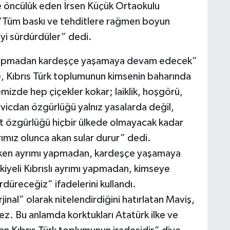
 öncülük eden İrsen Küçük Ortaokulu
“Tüm baskı ve tehditlere rağmen boyun
i sürdürdüler” dedi.
m yapmadan kardeşçe yaşamaya devam edecek”
, Kıbrıs Türk toplumunun kimsenin baharında
izde hep çiçekler kokar; laiklik, hoşgörü,
ve vicdan özgürlüğü yalnız yasalarda değil,
fet özgürlüğü hiçbir ülkede olmayacak kadar
ımız olunca akan sular durur” dedi.
 köken ayrımı yapmadan, kardeşçe yaşamaya
iyeli Kıbrıslı ayrımı yapmadan, kimseye
receğiz” ifadelerini kullandı.
jinal” olarak nitelendirdiğini hatırlatan Maviş,
ez. Bu anlamda korktukları Atatürk ilke ve