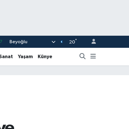
°
Beyoğlu
7
20
7
-Sanat
Yaşam
Künye
5
9
9
2
ve