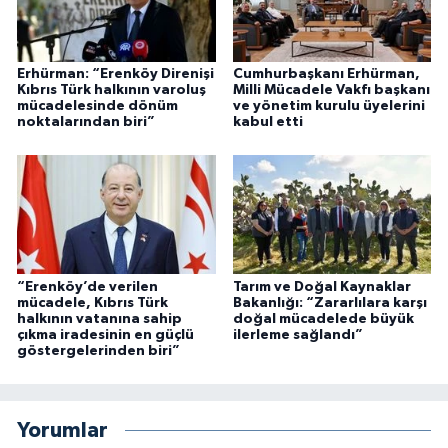
Erhürman: “Erenköy Direnişi
Cumhurbaşkanı Erhürman,
Kıbrıs Türk halkının varoluş
Milli Mücadele Vakfı başkanı
mücadelesinde dönüm
ve yönetim kurulu üyelerini
noktalarından biri”
kabul etti
“Erenköy’de verilen
Tarım ve Doğal Kaynaklar
mücadele, Kıbrıs Türk
Bakanlığı: “Zararlılara karşı
halkının vatanına sahip
doğal mücadelede büyük
çıkma iradesinin en güçlü
ilerleme sağlandı”
göstergelerinden biri”
Yorumlar