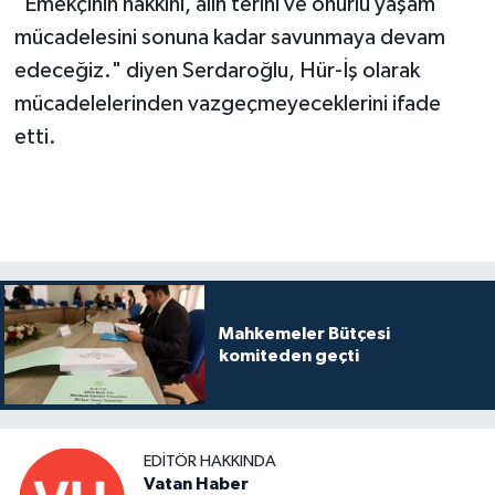
"Emekçinin hakkını, alın terini ve onurlu yaşam
mücadelesini sonuna kadar savunmaya devam
edeceğiz." diyen Serdaroğlu, Hür-İş olarak
mücadelelerinden vazgeçmeyeceklerini ifade
etti.
Mahkemeler Bütçesi
komiteden geçti
EDITÖR HAKKINDA
Vatan Haber