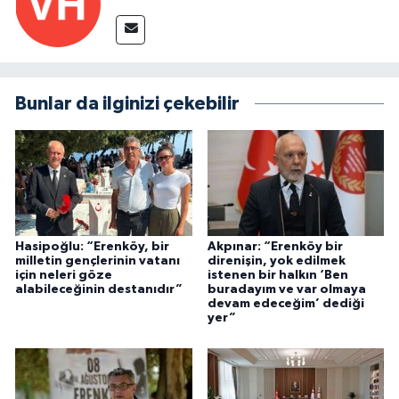
Bunlar da ilginizi çekebilir
Hasipoğlu: “Erenköy, bir
Akpınar: “Erenköy bir
milletin gençlerinin vatanı
direnişin, yok edilmek
için neleri göze
istenen bir halkın ‘Ben
alabileceğinin destanıdır”
buradayım ve var olmaya
devam edeceğim’ dediği
yer”