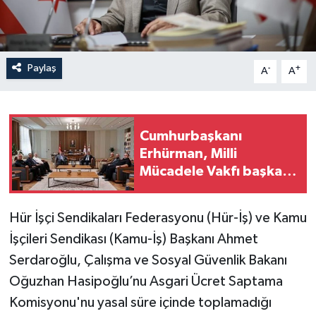
Paylaş
-
+
A
A
Cumhurbaşkanı
Erhürman, Milli
Mücadele Vakfı başkanı
ve yönetim kurulu
üyelerini kabul etti
Hür İşçi Sendikaları Federasyonu (Hür-İş) ve Kamu
İşçileri Sendikası (Kamu-İş) Başkanı Ahmet
Serdaroğlu, Çalışma ve Sosyal Güvenlik Bakanı
Oğuzhan Hasipoğlu’nu Asgari Ücret Saptama
Komisyonu'nu yasal süre içinde toplamadığı