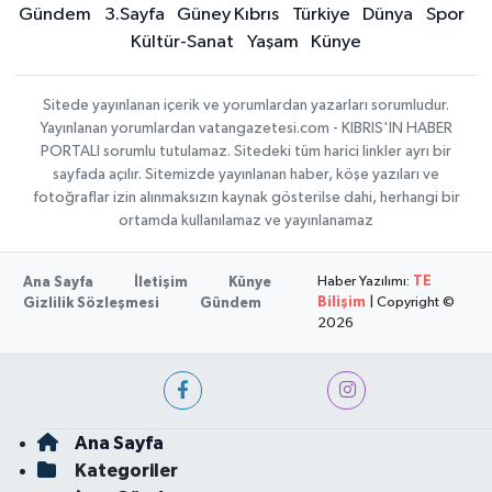
Gündem
3.Sayfa
Güney Kıbrıs
Türkiye
Dünya
Spor
Kültür-Sanat
Yaşam
Künye
Sitede yayınlanan içerik ve yorumlardan yazarları sorumludur.
Yayınlanan yorumlardan vatangazetesi.com - KIBRIS'IN HABER
PORTALI sorumlu tutulamaz. Sitedeki tüm harici linkler ayrı bir
sayfada açılır. Sitemizde yayınlanan haber, köşe yazıları ve
fotoğraflar izin alınmaksızın kaynak gösterilse dahi, herhangi bir
ortamda kullanılamaz ve yayınlanamaz
Haber Yazılımı:
TE
Ana Sayfa
İletişim
Künye
Bilişim
| Copyright ©
Gizlilik Sözleşmesi
Gündem
2026
Ana Sayfa
Kategoriler