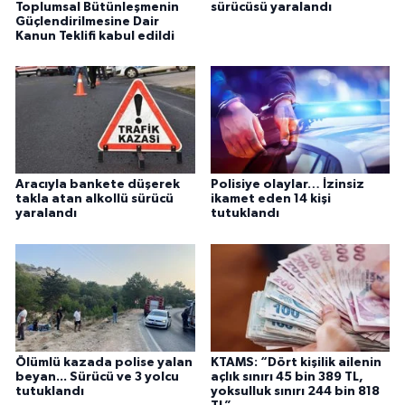
Toplumsal Bütünleşmenin
sürücüsü yaralandı
Güçlendirilmesine Dair
Kanun Teklifi kabul edildi
Aracıyla bankete düşerek
Polisiye olaylar… İzinsiz
takla atan alkollü sürücü
ikamet eden 14 kişi
yaralandı
tutuklandı
Ölümlü kazada polise yalan
KTAMS: “Dört kişilik ailenin
beyan... Sürücü ve 3 yolcu
açlık sınırı 45 bin 389 TL,
tutuklandı
yoksulluk sınırı 244 bin 818