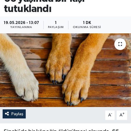
tutuklandı
19.05.2026 - 13:07
1
1 DK
YAYINLANMA
PAYLAŞIM
OKUNMA SÜRESI
Paylaş
-
+
A
A