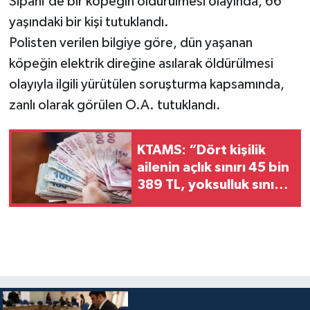
Sipahi'de bir köpeğin öldürülmesi olayında, 66
yaşındaki bir kişi tutuklandı.
Polisten verilen bilgiye göre, dün yaşanan
köpeğin elektrik direğine asılarak öldürülmesi
olayıyla ilgili yürütülen soruşturma kapsamında,
zanlı olarak görülen O.A. tutuklandı.
KTAMS: “Dört kişilik
ailenin açlık sınırı 45 bin
389 TL, yoksulluk sınırı
244 bin 818 TL”