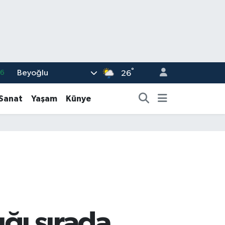
°
Beyoğlu
16
26
02
-Sanat
Yaşam
Künye
07
44
0
63
ığı sırada