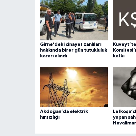
Girne’deki cinayet zanlıları
Kuveyt’te
hakkında birer gün tutukluluk
Komitesi’
kararı alındı
katkı
Akdoğan’da elektrik
Lefkoşa’da
hırsızlığı
yapan şah
Havaliman