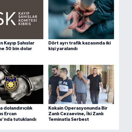
n Kayıp Şahıslar
Dört ayrı trafik kazasında iki
ne 50 bin dolar
kişi yaralandı
 dolandırıcılık
Kokain Operasyonunda Bir
ıs Ercan
Zanlı Cezaevine, İki Zanlı
ı'nda tutuklandı
Teminatla Serbest