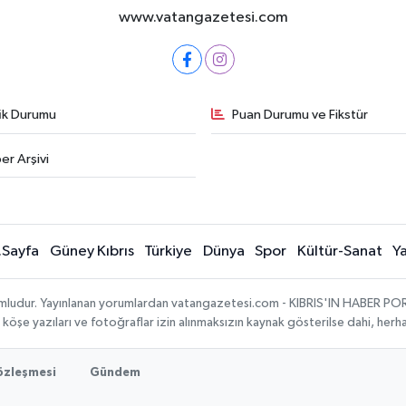
www.vatangazetesi.com
fik Durumu
Puan Durumu ve Fikstür
er Arşivi
.Sayfa
Güney Kıbrıs
Türkiye
Dünya
Spor
Kültür-Sanat
Y
umludur. Yayınlanan yorumlardan vatangazetesi.com - KIBRIS'IN HABER PORTA
, köşe yazıları ve fotoğraflar izin alınmaksızın kaynak gösterilse dahi, he
Sözleşmesi
Gündem