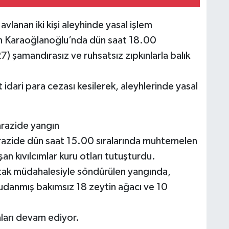
vlanan iki kişi aleyhinde yasal işlem
dan Karaoğlanoğlu’nda dün saat 18.00
27) şamandırasız ve ruhsatsız zıpkınlarla balık
 idari para cezası kesilerek, aleyhlerinde yasal
arazide yangın
arazide dün saat 15.00 sıralarında muhtemelen
şan kıvılcımlar kuru otları tutuşturdu.
 ortak müdahalesiyle söndürülen yangında,
budanmış bakımsız 18 zeytin ağacı ve 10
aları devam ediyor.