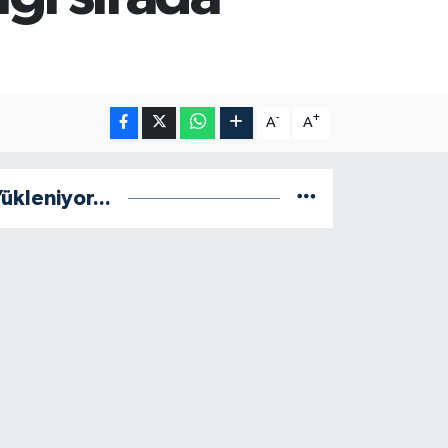
-
+
A
A
ükleniyor...