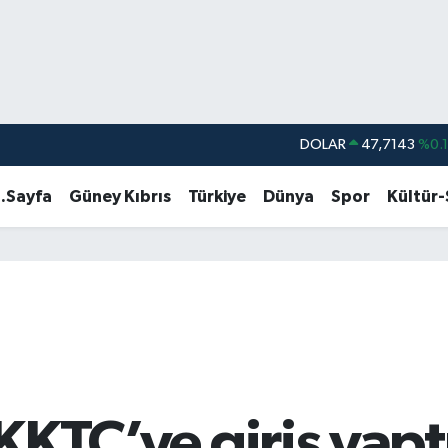
DOLAR
47,7143
%0.
EURO
55,0317
%-0.
.Sayfa
Güney Kıbrıs
Türkiye
Dünya
Spor
Kültür
STERLİN
64,2463
%0.
GRAM ALTIN
6574.81
%1.
BİST100
13.799
%7
BITCOIN
64.225,61
%-0.
 KKTC’ye giriş yapt