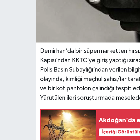
Demirhan’da bir süpermarketten hırsız
Kapısı’ndan KKTC’ye giriş yaptığı sıra
Polis Basın Subaylığı’ndan verilen bil
olayında, kimliği meçhul şahıs/lar tar
ve bir kot pantolon çalındığı tespit edi
Yürütülen ileri soruşturmada meselede 
Akdoğan’da ele
İçeriği Görüntül